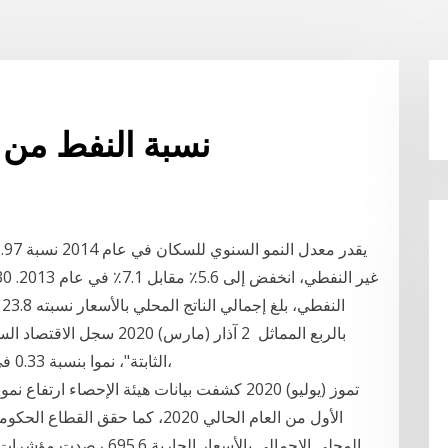
نسبة النفط من ا
بالربع المماثل 2 آذار (مارس
الثابتة"، نموا بنسبة 0.33 في المائة خلال عام 2019، ليبلغ 2.64 تريليون ريال،
المحلي الإجمالي بالأسعار 