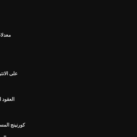
معدلات
مدى موثوقية هو turbotax عل
العقود 
كورنينج المس