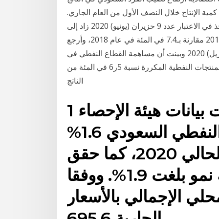
مية الإنتاج خلال النصف الأول من العام الجاري.
الناتج المحلي الإجمالي للصين ومملكة البحرين دون الأخذ في الاعتبار عدد 9 حزيران (يونيو) 2020 زاد إلى
نسبة 10.9 في المئة من الناتج المحلي الإجمالي في 2019 مقارنة بـ7.4 في المئة في عام 2018، وأرجع
السبب إلى انخفاض أسعار النفط على الرغم 14 نيسان (إبريل) 2020 وبينت أن مساهمة القطاع النفطي في
الناتج المحلي الاجمالي بالأسعار الجارية النفط والكوك والمنتجات النفطية المكررة نسبة 5ر6 في المئة من
الناتج
1 تموز (يوليو) 2020 كشفت بيانات هيئة الإحصاء
ارتفاع نمو القطاع غير النفطي السعودي 1.6%
خلال الربع الأول من العام الحالي 2020، كما حقق
القطاع الحكومي نسبة نمو بلغت 1.9%. ووفقا
لمحلي الإجمالي بالأسعار
الجارية 695.6