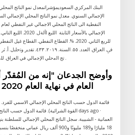
الإجمالي السنوي. معدل نمو الناتج المحلي الإجمالي السن
للربع الثاني. 2020. %. القطاع النفطي. القطاع 
ﰲ. ﺍﻟﻌﺮﺍﻕ. ﺍﻟﻌﺪﺩ. ٥٥. ﺍﻟﺴﻨﺔ. ٩
ﺗﺞ اﻟﻣﺣﻠﻲ اﻹﺟﻣﺎﻟﻲ ﻓﻲ اﻟﻌراق. ﻟﻠﻣدة. ١٩٩٠. -. ٢٠١٦. م. د. ﻋﻠﻲ ﺟﺎﺑر ﻋﺑد اﻟﺣﺳﯾن. م .
وأوضح الجدعان "إنه من المُقدّر
العام في نهاية العام 2020 إلى 26% من الناتج المحلي
قائمة الدول حسب الناتج المحلي الإجمالي الاسمي للفرد. 