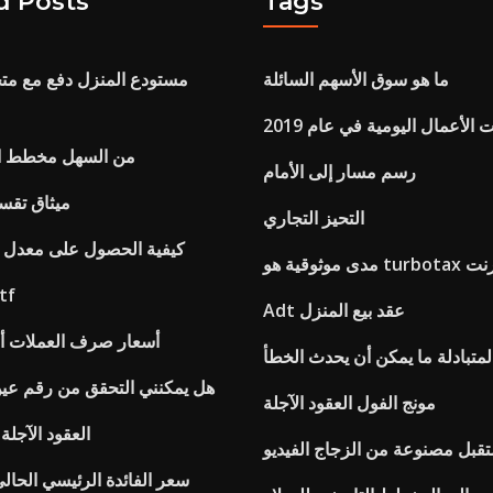
d Posts
Tags
ما هو سوق الأسهم السائلة
مستودع المنزل دفع مع متجر
 الأعمال اليومية في عام 2019
من السهل مخطط ال
رسم مسار إلى الأمام
ميثاق تقس
التحيز التجاري
كيفية الحصول على معدل ا
ى الانترنت
Ung اقت
Adt عقد بيع المنزل
أسعار صرف العملات 
المتبادلة ما يمكن أن يحدث الخطأ
هل يمكنني التحقق من رقم عين
مونج الفول العقود الآجلة
العقود الآجلة
تقبل مصنوعة من الزجاج الفيديو
سعر الفائدة الرئيسي الحال