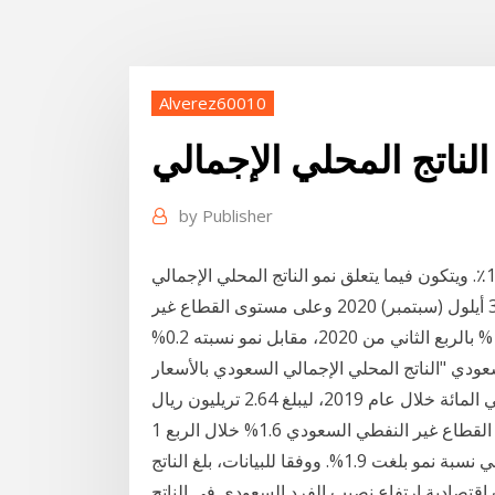
Alverez60010
لناتج المحلي الإجمالي
by
Publisher
يقدر معدل النمو السنوي للسكان في عام 2014 نسبة 1.97٪. ويتكون فيما يتعلق نمو الناتج المحلي الإجمالي
غير النفطي، انخفض إلى 5.6٪ مقابل 7.1٪ في عام 2013. 30 أيلول (سبتمبر) 2020 وعلى مستوى القطاع غير
النفطي، بلغ إجمالي الناتج المحلي بالأسعار نسبته 23.8 % بالربع الثاني من 2020، مقابل نمو نسبته 0.2%
) 2020 سجل الاقتصاد السعودي "الناتج المحلي الإجمالي السعودي بالأسعار
1 تموز (يوليو) 2020 كشفت بيانات هيئة الإحصاء ارتفاع نمو القطاع غير النفطي السعودي 1.6% خلال الربع
الأول من العام الحالي 2020، كما حقق القطاع الحكومي نسبة نمو بلغت 1.9%. ووفقا للبيانات، بلغ الناتج
الجارية 695.6 رصدت مؤشرات اقتصادية ارتفاع نصيب الفرد السعودي في الناتج