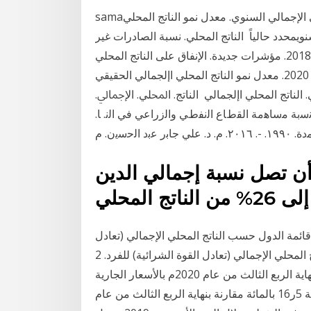
samaالبنك المركزي السعوديمؤشراتمعدل نمو الناتج المحلي الإجمالي السنوي. معدل نمو الناتج المحلي
ويمحدد حالياً الناتج المحلي. نسبة الصادرات غير
النفطية الى الناتج المحلي الاجمالي غير النفطي لعام 2018. مؤشرات جديدة. الإنفاق على الناتج المحلي
الإجمالي بالأسعار الثابتة اللبع األةل. 2020. اللبع التاني. 2020. معدل نمو الناتج المحلي اإلجمالي الحقيقي
غيل النفطي. الناتج المحلي اإلجمالي ﺍﻟﻨﺎﺗﺞ. ﺍﶈﻠﻲ. ﺍﻹﲨﺎﱄ.
٢٠١. ٤٣٣. ﺗﻘدﯾر وﺗﺣﻠﯾل. أ. ﺛر ﻧﺳﺑﺔ ﻣﺳﺎﻫﻣﺔ اﻟﻘطﺎع اﻟﻧﻔطﻲ واﻟزراﻋﻲ ﻓﻲ اﻟﻧ. ﺎ.
 أن تصل نسبة إجمالي الدين
قائمة الدول حسب الناتج المحلي الإجمالي (تعادل
القوة الشرائية). قائمة الدول حسب الناتج المحلي الإجمالي (تعادل القوة الشرائية) للفرد. 2 days ago ·
العمانية - الشبيبة. سجل الناتج المحلي الإجمالي للسلطنة بنهاية الربع الثالث من عام 2020م بالأسعار الجارية
18 مليارًا و189 مليونًا و900 ألف ريال عماني منخفضًا بنسبة 5ر16 بالمائة مقارنة بنهاية الربع الثالث من عام