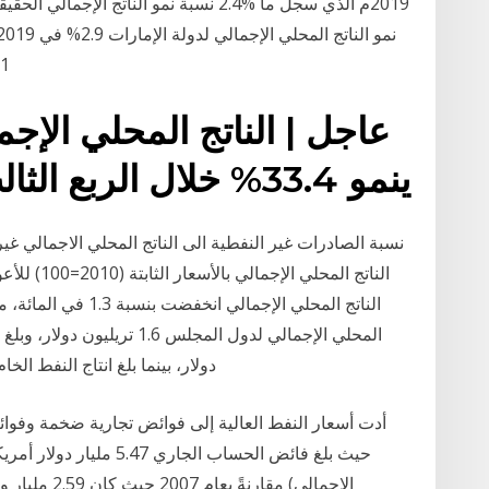
1.1%، والقطاع النفطي
ينمو 33.4% خلال الربع الثالث بأفضل من التوقعات
دولار، بينما بلغ انتاج النفط الخام لتلك الدول 17.8 مليون 
الإجمالي) مقا