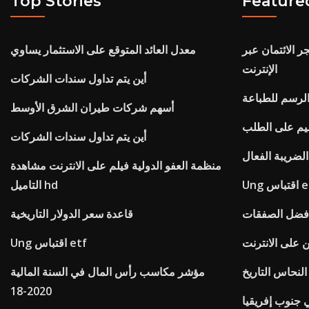
Top Stories
Feature
 الائتمان عبر
معدل العائد المتوقع على الاستثمار يساوي
الإنترنت
أين يتم تداول سندات الشركات
رسم للطباعة
أسهم شركات طيران الشرق الأوسط
يم على الطلب
أين يتم تداول سندات الشركات
لضريبة الفعال
منظمة العفو الدولية فيلم على الانترنت مشاهدة
باس etf
التاميل hd
أفضل الصفقات
قاعدة سعر الدولار التاريخية
 على الانترنت
Ung اقتباس etf
 النحاس التاريخ
مؤشر مكاسب رأس المال في السنة المالية
2020-18
ي جنوب إفريقيا