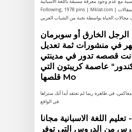
دم وجود معرفة مسبقة باللغة الاسبانية Mklat - 234 Followers, 1
Following, 1978 pins | Mklat.com | مقالات.كوم - أول موقع عربي لإثراء المحتوي العربي بالمقالات
الرجل الخارق أو سوبرمان (بالإنجليزية: Superman)‏ هو
ر في منشورات ثمة تعديل
كانت قصصه تدور في مدينتي
دور" عاصمة كريبتون التي
قلصها Mo
اكس، في ظاهرة ربما لم تعتقد أبدا أنك ستراها
في الواقع.
- تعليم اللغة الاسبانية مجانا
خلال 1800 جملة في 100 درس من الدروس التي توفر