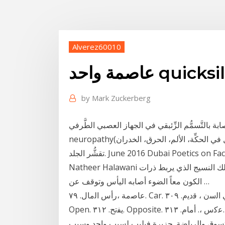
Alverez60010
احد quicksilver
by
Mark Zuckerberg
َّسمُّم الزِّئبقي في الجهاز العصبي الطَّرفي peripheral
neuropathy(تتمثَّل في الحكِّة، الألم، الحرق، الخدران) تبدُّل لون الجلد (الخدود و الأصابع الورديَّة) التَّورُّم و
تقشُّر الجلد. June 2016 Dubai Poetics on Facebook - Dubai Poetics on Instagram Photo credit:
Natheer Halawani الظلام الشاعر مؤمن حلمي وحدي في السواد وجودي في ذلك النسيج الذي يربط ذرات
الكون معاً الضوء أصابه اليأس وتوقف عن …
ﻋﺎﺻﻣﺔ ،رأس اﻟﻣﺎل. ٧٩. Car. ﺳﯾﺎرة. ٨٠ ﮐﺑﯾر ﻓﻲ اﻟﺳن ، ﻗدﯾم. ٣٠٩. One. واﺣد. ٣١٠. Only. ﻓﻘط. ٣١١.
Open. ﯾﻔﺗﺢ. ٣١٢. Opposite. ﻋﮐس ،. أﻣﺎم. ٣١٣. Or. أو quicksilver. ﯽﻘﺑﺋز ـ قﺑﺋز quake. عاصمة ولاية
التسوق والرياضة. جزيرة فيليب لسبب واحد وسبب