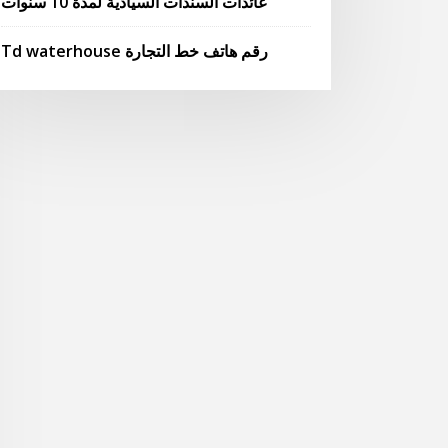
عائدات السندات السيادية لمدة 10 سنوات
Td waterhouse رقم هاتف خط التجارة