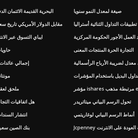
صيغة لمعدل النمو سنويا
البحرية القديمة الائتمان الد
طبيقات التداول الثنائية أستراليا
Cny مقابل الدولار الأمريكي تاريخ
العمل الأجور الحكومة المركزية
ايباي التسوق عبر الانت
التجارة الحرة المنتجات المعنى
حاويا
معدل لضريبة الأرباح الرأسمالية
إجمالي عائدات
تداول البديل باستخدام المؤشرات
مونتان
طة مذهب etf
ملحق لعقد
تحول الرسم البياني ميتاتريدر
هل اتفاقيات التجا
أنماط الرسم البياني لوغاريتمي
انتشار السندات
سياسة العودة على الانترنت
بنك الصين سعر