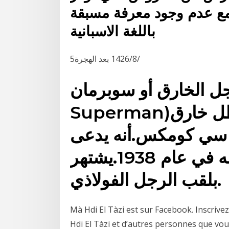
 مع عدم وجود معرفة مسبقة
باللغة الاسبانية
5‏‏/8‏‏/1426 بعد الهجرة
 الخارق أو سوبرمان (بالإنجليزية:
Superman)‏ هو شخصية خيالية وبطل خارق
سي كومكس.أنه يدعى
بالبطل الجبار وبزغ نجمه في عام 1938.يشتهر
بلقب الرجل الفولاذي.
Mà Hdi El Tàzi est sur Facebook. Inscri
Hdi El Tàzi et d’autres personnes que vo