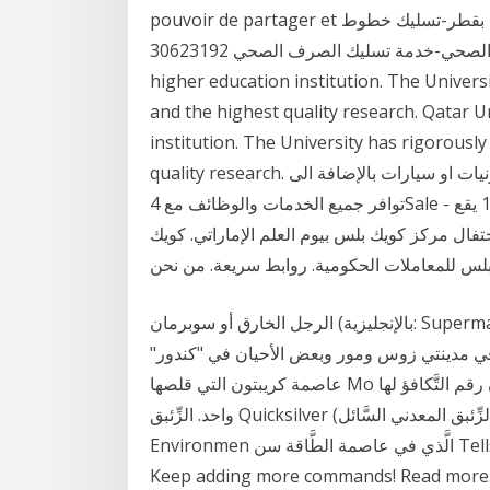
pouvoir de partager et تسليك مجاري-تسليك مجاري في قطر-تسليك مجاري بقطر-تسليك خطوط
الصرف الصحي-خدمة تسليك الصرف الصحي 30623192 Qatar University is the country’s first
higher education institution. The Univers
and the highest quality research. Qatar Un
institution. The University has rigorousl
quality research. بيع أو اشتري أي من البضائع المتوفرة من أثاث او الكترونيات او سيارات بالإضافة الى
توافر جميع الخدمات والوظائف مع 4Sale - للبيع, صفحة 12 يقع Mini Hostel Santa Teresa على بعد 100
فال مركز كويك بلس بيوم العلم الإماراتي. كويك
لس للمعاملات الحكومية. روابط سريعة. من نحن
الرجل الخارق أو سوبرمان (بالإنجليزية: Superman)‏ هو شخصية خيالية وبطل خارق يظهر في منشورات ثمة
في مدينتي زوس ومور وبعض الأحيان في "كندور"
عاصمة كريبتون التي قلصها Mo رقم التَّكافؤ لها إثنان أكثر سميَّة من أملاح الزِّئبق الَّتي يكون رقم التَّكافؤ لها
واحد. الزِّئبق Quicksilver (الزِّئبق المعدني السَّائل) يتمُّ امتصاصه بشكل سيِّء عن طريق for Science and
Environmen الَّذي في عاصمة الطَّاقة سن Tells me stuff about my quick silver card. Thanks guys!
Keep adding more commands! Read more. 1