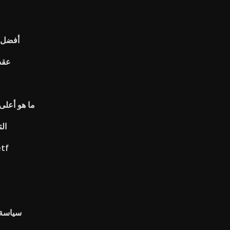
أفضل ت
عقد 
ما هو أعلى 
ال
مؤشر ishares مرتب
Jcpenney 