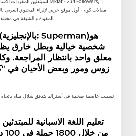
للمبتدئين المفردات الأساسية مع ع
المفيدة و الشيقة في مختلف مجالات الحياة بواسطة نخبة من الشباب العربي.
شخصية خيالية وبطل خارق يظه
معلق واحد بانتظار المراجعة. و
زوس ومور وبعض الأحيان في "كن
تسببت عاصفة ضخمة في أستراليا بتدفق شلال مياه باتجاه مع
تعليم اللغة الاسبانية للمبتدئين 
من 