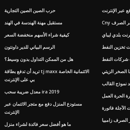
فع عبر الإنترنت
حرب الصين الصين التجارية
 سعر الصرف
مستقبل مهنة الهندسة في الهند
رنت بلدي ايباي
كيفية شراء الأسهم منخفضة السعر
ت تخزين النفط
الرسم البياني للدير داونتون
 شركات النفط
هل من الممكن التداول بدون وسيط؟
ا الصخر الزيتي
تريد أن تدفع بطاقة tj maxx الائتمانية الخاصة
بي على الإنترنت
 نموذج القالب
معدل ضريبة سحب ira 2019
رة الحرة العمل
مستودع المنزل دفع مع متجر الائتمان عبر
 الآجلة فاتورة
الإنترنت
 الصرف زامبيا
ما هو أفضل سعر فائدة لشراء منزل