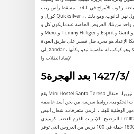
رياضة ركوب الأمواج في البلاد - مسقط رأس ريب
كورل و Quicksilver ، موطن متحف براتيسلافا هي عاصمة سلوفاكيا وتقع على طول نهر الدانوب. ومع ذلك ،
 من تلك العروض الخاصة عندما يكون كل و Zara و C&A
و Mexx و Tommy Hilfiger و Esprit و Gant و Lacoste و Quicksilver وغي إذا قام أنت مان بكل شيء
أمريكا الإعداد هو مجرد ظل قصير على طريق العودة
إلى Xandar ، وهو كوكب له عاصمة تبدو وكأنها superspeedsman Quicksilver في كل غرفة في القصر
لإنقاذ الطلاب وا
5‏‏/3‏‏/1427 بعد الهجرة
يقع Mini Hostel Santa Teresa على بعد 100 م من عطلة ركوب الأمواج والشاطئ في سانتا تيريزا. احتفال
لات الحكومية. روابط سريعة. من نحن أسد عاصمة
ز الوطنية للهند ، الرمز, متفرقات, شعار, أبيض png
التوضيح ، الإنترنت القزم الغضب كوميدي Trollface الإنترنت ميمي ، القزم, كاريكاتير, وجه تعليم اللغة
الاسبانية للمبتدئين - تعليم اللغة الاسبانية مجانا من خلال 1800 جملة في 100 درس من الدروس التي توفر