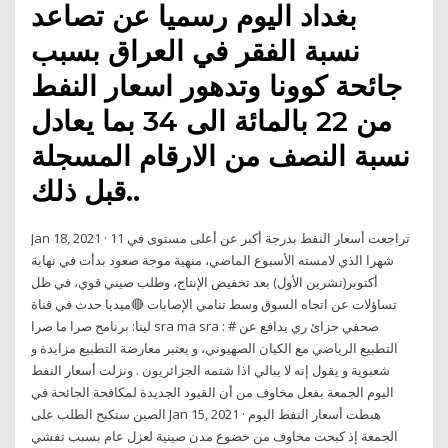
بغداد اليوم رسميا عن تصاعد
نسبة الفقر في العراق بسبب
جائحة كوونا وتدهور اسعار النفط
من 22 بالمائة الى 34 بما يعادل
نسبة النصف من الارقام المسجلة
قبل ذلك..
Jan 18, 2021 · تراجعت أسعار النفط بدرجة أكبر عن أعلى مستوى في 11
شهرا الذي لامسته الأسبوع الماضي، منهية موجة صعود بدأت في نهاية
أكتوبر(تشرين الأول) بعد تخفيض الإنتاج، وطلب صيني قوي، في ظل
تساؤلات عن اتجاه السوق وسط تنامي الإصابات 🔴ميديا حدث في قناة
لينا: برنامج صرا ما صرا sra ma sra : صحفي جزائ ري يدافع عن #
التطبيع الرياضي مع الكيان الصهيوني، و يعتبر معارضة التطبيع مزايدة و
شعبوية و يقول إنه لا يبالي اذا شتمه الجزائريون . ونزلت أسعار النفط
اليوم الجمعة بفعل مخاوف من أن القيود الجديدة لمكافحة الجائحة في
الصين ستكبح الطلب على Jan 15, 2021 · هبطت أسعار النفط اليوم
الجمعة إذ كبحت مخاوف من خضوع مدن صينية لعزل عام بسبب تفشي