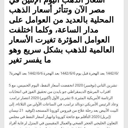
مصر الآن وتتأثر أسعار الذهب
المحلية بالعديد من العوامل على
مدار الساعة، وكلما اختلفت
العوامل المؤثرة تغيرت الأسعار
العالمية للذهب بشكل سريع وهو
ما يفسر تغير
7‏‏/6‏‏/1442 بعد الهجرة قبل يوم 6‏‏/6‏‏/1442 بعد الهجرة 6‏‏/6‏‏/1442 بعد الهجرة
5 تشرين الثاني (نوفمبر) 2020 انخفضت أسعار النفط، اليوم الخميس، مع
اقتراب المرشح الديمقراطي جو بايدن من تحقيق الفوز في انتخابات
الرئاسة الأمريكية المثيرة. 6 تشرين الأول (أكتوبر) 2020 انتصار ترامب.
وعاد الرئيس الأمريكي دونالد ترامب، في الساعات الأولي من الثلاثاء، إلى
البيت الأبيض بعد رحلة علاج من فيروس كورونا المستجد (كوفيد 21 نيسان
(إبريل) 2020 التأقلم مع جائحة كورونا وانهيار أسعار النفط في مجلس
التعاون الخليجي الحجر الصحي والعمال المقيمين في المنزل لرعاية أفراد