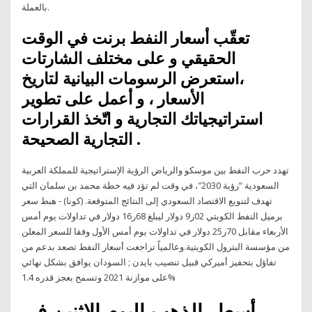
بالعملة.
تعقّب أسعار النفط برنت في الوقت
الحقيقي و على مختلف الشارتات
،استعرض الرسومات البيانية لتاريخ
الأسعار ، و أعمل على تطوير
استراتيجياتك التجارية و اتّخذ القرارات
التجارية الصحيحة .
تهدد حرب النفط بين موسكو والرياض الرؤية الإستراتيجية للمملكة العربية
السعودية “رؤية 2030″، في وقت لم تؤد فيه خطة محمد بن سلمان التي
تهدف لتنويع الاقتصاد السعودي إلى النتائج المتوقعة. (كونا) - هبط سعر
برميل النفط الكويتي 02ر9 دولار ليبلغ 68ر16 دولار في تداولات يوم أمس
الأربعاء مقابل 70ر25 دولار في تداولات يوم أمس الأول وفقا للسعر المعلن
من مؤسسة البترول الكويتية.وعالمياً تراجعت أسعار النفط تصعد بدعم من
تفاؤل بتحفيز أميركي قبيل تنصيب بايدن ; السودان يوافق بشكل نهائي
على موازنة 2021 وتسمح بعجز قدره 1.4%
أسعار الذهب اليوم الإثنين في