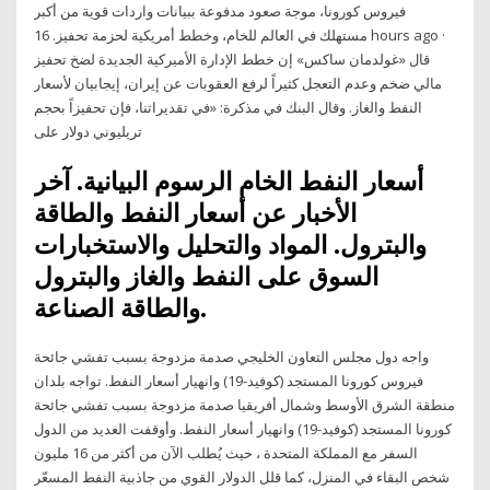
فيروس كورونا، موجة صعود مدفوعة ببيانات واردات قوية من أكبر
مستهلك في العالم للخام، وخطط أمريكية لحزمة تحفيز. 16 hours ago ·
قال «غولدمان ساكس» إن خطط الإدارة الأميركية الجديدة لضخ تحفيز
مالي ضخم وعدم التعجل كثيراً لرفع العقوبات عن إيران، إيجابيان لأسعار
النفط والغاز. وقال البنك في مذكرة: «في تقديراتنا، فإن تحفيزاً بحجم
تريليوني دولار على
أسعار النفط الخام الرسوم البيانية. آخر
الأخبار عن أسعار النفط والطاقة
والبترول. المواد والتحليل والاستخبارات
السوق على النفط والغاز والبترول
والطاقة الصناعة.
واجه دول مجلس التعاون الخليجي صدمة مزدوجة بسبب تفشي جائحة
فيروس كورونا المستجد (كوفيد-19) وانهيار أسعار النفط. تواجه بلدان
منطقة الشرق الأوسط وشمال أفريقيا صدمة مزدوجة بسبب تفشي جائحة
كورونا المستجد (كوفيد-19) وانهيار أسعار النفط. وأوقفت العديد من الدول
السفر مع المملكة المتحدة ، حيث يُطلب الآن من أكثر من 16 مليون
شخص البقاء في المنزل، كما قلل الدولار القوي من جاذبية النفط المسعّر