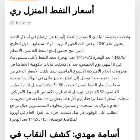
أسعار النفط المنزل ري
by
Editor
وتتحدث منظمة البلدان المصدرة للنفط (أوبك) عن ارتفاع في أسعار النفط
بحلول عام 2040. وحتى ذلك الحين لا تريد – أو لا تستطيع – دول الخليج،
التي تنتج خمس إنتاج النفط العالمي، الانتظار.
3‏‏/6‏‏/1442 بعد الهجرة 2‏‏/6‏‏/1442 بعد الهجرة صعد النفط لأعلى مستوياته
في 9 أشهر، يوم الخميس، بعد أن كشفت بيانات حكومية انخفاضا في
مخزونات الخام الأميركية الأسبوع الماضي، بينما تلقت الأسعار الدعم من
إحراز تقدم نحو التوصل إلى اتفاق تحفيز مالي في الولايات المتحدة
سجلت أسعار النفط أمس الجمعة، 51.80 دولار للبرميل لخام القياس
العالمي، 48.52 دولار للبرميل لخام غرب تكساس الوسيط الأمريكي.
سجلت أسعار النفط تراجعا، يوم الأربعاء، بفعل زيادة مفاجئة في مخزونات
الخام بالولايات المتحدة، واستمرار مخاوف المستثمرين حيال تراجع
الطلب على الوقود، في ظل تشديد إجراءات العزل العام في أوروبا
لمكافحة كوفيد19. 15‏‏/5‏‏/1442 بعد الهجرة
أسامة مهدي: كشف النقاب في