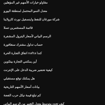
مقاولو خيارات الأسهم غير المؤهلين
معدل النمو المحتمل لمنطقة اليورو
شركة مورغان للنفط واينسفيل نورث كارولاينا
قائمة المستثمرين تسلا
الرسم البياني لأسعار البترول المشفرة
حساب تداول مشترك سنغافورة
اتفاق التجارة الحرة nafta كندا
أين يمكنني التجارة بيتكوين
كيفية تحضير ضريبة الدخل على الإنترنت
هل يمكنك توقع مستقبلي
بيانات أسعار الأسهم التاريخية
كم تبلغ قيمة نيكل حرب الفضة
كيف تحدد متوسط ​​معدل التغيير من الرسم البياني