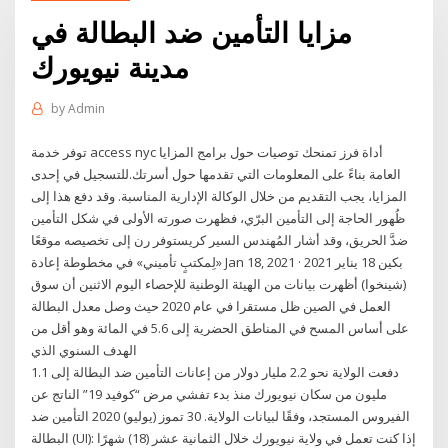
مزايا التأمين ضد البطالة في
مدينة نيويورك
by
Admin
توفر خدمة access nyc أداة فرز تمنحك توصيات حول برامج المزايا
العامة بناءً على المعلومات التي تقدمها حول أسرتك.للتسجيل في إحدى
المزايا، يجب التقديم من خلال الوكالة الإدارية المناسبة. وقد دفع هذا إلى
ظُهور الحاجة إلى التأمين البرّي، فظهرت صورته الأولى في شكل التأمين
ضدَّ الحريق، وقد أشار المُهندس السير كريستوفر رن إلى تخصيصه موقعًا
«لِمكتبٍ تأميني» في مخطوطة إعادة Jan 18, 2021 · بكين 18 يناير 2021
(شينخوا) أظهرت بيانات من الهيئة الوطنية للإحصاء اليوم الاثنين أن سوق
العمل في الصين ظل مستقرا في عام 2020 حيث وصل معدل البطالة
على أساس المسح في المناطق الحضرية إلى 5.6 في المائة وهو أقل من
الهدف السنوي الذي
دفعت الولاية نحو 2.2 مليار دولار من إعانات التأمين ضد البطالة إلى 1.1
مليون من سكان نيويورك منذ بدء تفشي مرض “كوفيد 19” الناتج عن
الفيروس المستجد، وفقًا لبيانات الولاية. 30 تموز (يوليو) 2020 التأمين ضد
البطالة (UI): إذا كنت تعمل في ولاية نيويورك خلال الثمانية عشر (18) شهرًا