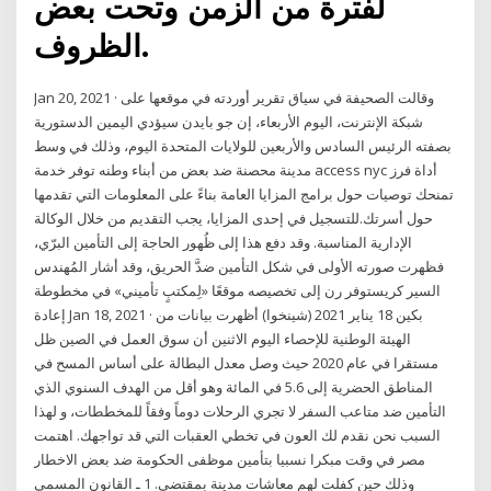
لفترة من الزمن وتحت بعض
الظروف.
Jan 20, 2021 · وقالت الصحيفة في سياق تقرير أوردته في موقعها على
شبكة الإنترنت، اليوم الأربعاء، إن جو بايدن سيؤدي اليمين الدستورية
بصفته الرئيس السادس والأربعين للولايات المتحدة اليوم، وذلك في وسط
مدينة محصنة ضد بعض من أبناء وطنه توفر خدمة access nyc أداة فرز
تمنحك توصيات حول برامج المزايا العامة بناءً على المعلومات التي تقدمها
حول أسرتك.للتسجيل في إحدى المزايا، يجب التقديم من خلال الوكالة
الإدارية المناسبة. وقد دفع هذا إلى ظُهور الحاجة إلى التأمين البرّي،
فظهرت صورته الأولى في شكل التأمين ضدَّ الحريق، وقد أشار المُهندس
السير كريستوفر رن إلى تخصيصه موقعًا «لِمكتبٍ تأميني» في مخطوطة
إعادة Jan 18, 2021 · بكين 18 يناير 2021 (شينخوا) أظهرت بيانات من
الهيئة الوطنية للإحصاء اليوم الاثنين أن سوق العمل في الصين ظل
مستقرا في عام 2020 حيث وصل معدل البطالة على أساس المسح في
المناطق الحضرية إلى 5.6 في المائة وهو أقل من الهدف السنوي الذي
التأمين ضد متاعب السفر لا تجري الرحلات دوماً وفقاً للمخططات، و لهذا
السبب نحن نقدم لك العون في تخطي العقبات التي قد تواجهك. اهتمت
مصر في وقت مبكرا نسبيا بتأمين موظفى الحكومة ضد بعض الاخطار
وذلك حين كفلت لهم معاشات مدينة بمقتضى. 1 ـ القانون المسمى