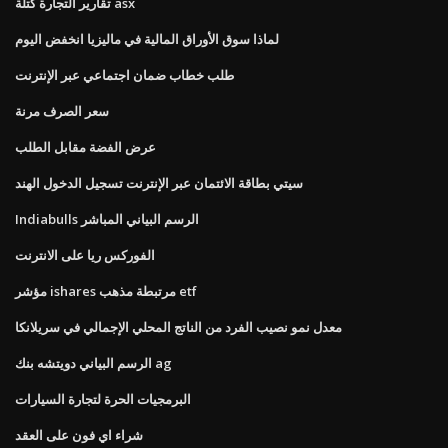
تقارير التجارة كتلة asx
لماذا سوق الأوراق المالية في ماليزيا انخفض اليوم
طلب خطاب ضمان اجتماعي عبر الإنترنت
سعر الصرف مرنة
عرض الفضة مقابل الطلب
سيتي بطاقة الائتمان عبر الإنترنت تسجيل الدخول الهند
Indiabulls الرسم البياني المباشر
الفوركس ريا على الانترنت
مؤشر ishares مرتبطة مذهب etf
معدل نمو نصيب الفرد من الناتج المحلي الإجمالي في سريلانكا
الرسم البياني دويتشه بنك ag
البرمجيات الحرة لتجارة السيارات
شراء اي فون على العقد