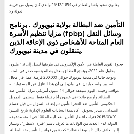
بقانون سعيد باشا والصادر في 26/12/1854 والذي كان يمول من خزينة
الدولة ولا
التأمين ضد البطالة بولاية نيويورك . برنامج
مزايا تنظيم الأسرة (fpbp) وسائل النقل
العام المتاحة للأشخاص ذوي الإعاقة الذين
يتنقلون في مدينة نيويورك.
فجوة القوى العاملة في الأمن الإلكتروني في طريقها لتصل إلى 1.8 مليون
بحلول عام 2022، ويتمتع القطاع بمعدل بطالة بنسبة صفر في المئة،
ويوجد حاليا في مدينة نيويورك حوالي 200,000 فرصة عمل في مجال
السايبر. ولفت بايدن، في بيان، إلى أن هذا التنازل عن المسؤولية له
عواقب وخيمة، اليوم سيفقد حوالي 14 مليون أمريكي مزايا التأمين ضد
البطالة. وأوضح قائلا:«في غضون أيام قليلة فقط، سينتهي التمويل
الحكومي التأمين ضد العجز التأمين تم إضافة السؤال من قبل حسام
السداتى , مدير تسويق , أكاديمية السادات للعلوم الإدارية تاريخ النشر:
2015/03/03 فترات انتظار التأمين ضد البطالة 100 في المئة مدفوعة
الدولة. لدى العديد من الولايات ما يُعرف باسم "فترة الانتظار" ، ويشار
إليها بخلاف ذلك "أسبوع الانتظار" كجزء من قوانين التأمين ضد البطالة.