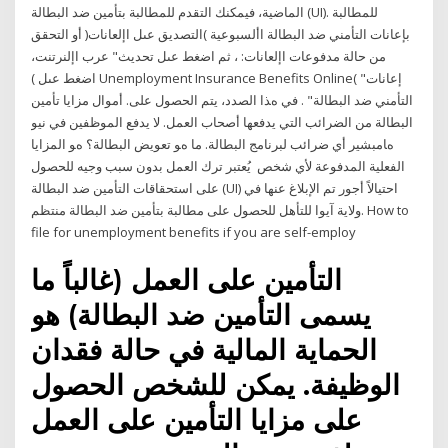
الماضية، فيمكنك التقدم للمطالبة بتأمين ضد البطالة (UI). للمطالبة
بإعانات التأمني ضد البطالة األسبوعية )التصديق عىل اإلعانات( أو التحقق
من حالة مدفوعات اإلعانات: ، ثم اضغط عىل تحديث" عرب اإلنرتنت،
اضغط عىل ) Unemployment Insurance Benefits Online( "إعانات
التأمني ضد البطالة" . ﻓﻲ هﺬا اﻟﺼﺪد، ﻳﺘﻢ اﻟﺤﺼﻮل ﻋﻠﻰ. أﻣﻮال ﻣﺰاﻳﺎ ﺗﺄﻣﻴﻦ
اﻟﺒﻄﺎﻟﺔ ﻣﻦ اﻟﻀﺮاﺋﺐ اﻟﺘﻲ ﻳﺪﻓﻌﻬﺎ أﺻﺤﺎب اﻟﻌﻤﻞ. ﻻ ﻳﺪﻓﻊ اﻟﻤﻮﻇﻔﻴﻦ ﻓﻲ ﻧﻴﻮ
هﺎﻣﺒﺸﻴﺮ أي ﺿﺮاﺋﺐ ﻟﺒﺮﻧﺎﻣﺞ اﻟﺒﻄﺎﻟﺔ. ﻣﺎ هﻮ ﺗﻌﻮﻳﺾ اﻟﺒﻄﺎﻟﺔ؟ هﻮ اﻟﻤﺰاﻳﺎ
اﻟﻔﻌﻠﻴﺔ اﻟﻤﺪﻓﻮﻋﺔ ﻷي ﺷﺨﺺ يُعتبر ترك العمل بدون سبب وجيه للحصول
على استحقاقات التأمين ضد البطالة (UI) احتيالاً أجور تم الإبلاغ عنها في
ولاية آيوا للتأهل للحصول على مطالبة بتأمين ضد البطالة منتظم. How to
file for unemployment benefits if you are self-employ
التأمين على العمل (غالباً ما
يسمى التأمين ضد البطالة) هو
الحماية المالية في حالة فقدان
الوظيفة. يمكن للشخص الحصول
على مزايا التأمين على العمل