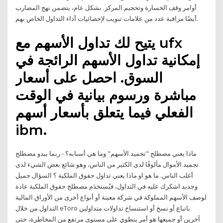
أوامر وقف الخسارة وتحجيم المركز. بشكل عام، يتضمن نهج المضارب
أيضًا مراقبة عدد من علامات تبويب لإحصائيات أداء التداول الخاص بهم.
يتيح لك تداول الأسهم مع ufx
إمكانية تداول الأسهم الرائجة في
السوق. احصل على أسعار
مباشرة ورسوم بيانية في الوقت
الفعلي فيما يتعلق بأسعار أسهم
ibm.
ماذا يعني مصطلح "تجميد الأسهم" وما هي أسبابه؟ - ربما يبدو مصطلح
تجميد الأموال مألوفًا لدى الكثير من الناس، وهو شائع بعض الشيء لدى
أغلب الناس. ما هو او ماذا يعني تداول حقوق الملكية ؟ السؤال جميل
وجديد اشكرك عليه في التداول، فيُستخدَم مصطلح حقوق الملكية عادة
لوصف الأسهم المملوكة في شركة معينة أو أنواع أخرى من الأوراق المالية
التداول من خلال eToro باتباع أو نسخ أو استنساخ تداولات متداولين
آخرين أو جميعها هو أمر ينطوي على مستوى مرتفع من المخاطرة، حتى