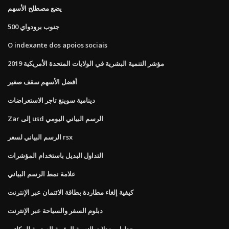
يضع مصطلح الأسهم
500 جنوب برودواي
O indexante dos apoios sociais
مؤشر التنمية البشرية في الولايات المتحدة الأمريكية 2019
أفضل الأسهم سقف صغير
دينامية سوينغ تاجر الاستعراضات
Zar إلى usd الرسم البياني اليومي
الرسم البياني لسعر rsx
التداول البديل باستخدام المؤشرات
علامة نمط الرسم البياني
كيفية إلغاء مطاردة بطاقة الائتمان عبر الإنترنت
دبلوم السفر والسياحة عبر الإنترنت
جداول معدلات النسبة المئوية السنوية للمكاتب