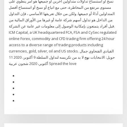
نسخ أو استنساخ تداولات متداولين آخرين أو جميعها هو أمر ينطوي على
مستوى مرتفع من المخاطرة، حتى مع اتباع أو نسخ أو استنساخ أفضل
المتداولين آداءً أو جميعها. ولكن من خلال تعريفها الأساسي ، فإن التداول
من الداخل هو تداول أسهم شركة عامة أو غيرها من الأوراق المالية من
قبل أفراد يتمتعون بإمكانية الوصول إلى معلومات غير عامة عن الشركة.
ICM Capital, a UK headquartered FCA, FSA and CySec regulated
online Forex, commodity and CFD trading firm offering 24 hour
access to a diverse range of trading products including
currencies, gold, silver, oil and US stocks. القيادي الفتحاوي جمال
حويل: الانتخابات نهج لا بد من تكريسه لتداول السلطة 9 أكتوبر، 2020 11
أكتوبر، 2020 شجون عربية Spread the love