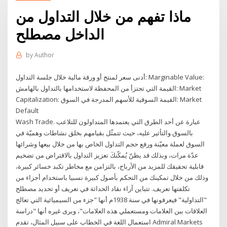
ماذا تفهم من خلال التداول من
الداخل مصطلح
by
Author
أدنى سعر لمنتج أو ورقة مالية خلال جلسة التداول: Marginable Value:
القيمة التي تجتزأ من المحفظة لاستخدامها بالتداول بالهامش: Market
Capitalization: القيمة السوقية للأسهم المدرجة في السوق: Market
Default
Wash Trade. عبارة عن أحد الطرق التي يعتمدها المتداولون للتلاعب
بالسوق والتأثير عليه، حيث تتمثّل بقيامهم بخلق نشاطات وهميّة في
السوق لعملة معيّنة ورفع حجم التداول الخاص بها من خلال بيعها وشرائها
عدّة مرات، وبذلك قد يظنّ يُمكّنكَ تعزيز التداول بالاقتراض من تضخيم
قابلية تحقيقك للمزيد من الأرباح، بالتزامن مع مخاطر تكبد خسائر كبيرة،
وذلك من خلال تمكينك من التحكم بأصول كبيرة نسبيا باستخدام أجزاء من
تكلفتها تعريف. تتباين آراء نقاد الحداثة في تعريف أو تحديد مصطلح
"التداولية" فيعرفونها في سنة 1938م أنها "جزء من السيميائية التي تعالج
العلاقات بين العلامات ومستعملي هذه العلامات"، ويرى غيره أنها "دراسة
استعمال اللغة في الخطاب على سبيل المثال، تقدم Admiral Markets