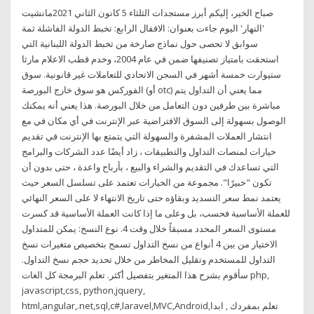
صباح الخير، إليكم أبرز مستجدات الثلثاء 5 كانون الثاني 2021مانشيت
'النهار' اليوم جاءت بعنوان: الاقفال الرابع: تخبط الدولة الفاشلة ثمة
سوابق لا تحصى حول نماذج صارخة من تخبط الدولة اللبنانية التي
استحقت بامتياز تصنيفها ضمن في عام 2004، وخدم قطب الاعلام مارثا
ستيوارت خمسة أشهر في السجن الاتحادي للتعاملات غير قانونية. سوق
الفوركس هو سوق خارج البورصة (أو otc) مما يعني أن التداول يتم
مباشرة بين طرفين دون التعامل من خلال البورصة. هذا يعني أنه يمكنك
الوصول بسهولة إلى السوق الافتراضية عبر الإنترنت في أي مكان في مع
انتشار العملات المشفرة والسهولة التي يتمتع بها الإنترنت في تقديم
خيارات لمنصات التداول والتطبيقات ، زاد أيضًا عدد الشركات والبرامج
التي تساعدك في التقديم والشراء والبيع ، بأرباح واعدة ، حتى بدون أن
تكون "خبيرًا". مجموعة من الخيارات تعتمد على تسلسل السعر حيث
يعتمد نمط سعر التسديد وبقاؤه حتى تاريخ الانتهاء لا على السعر النهائي
للعملة الأساسية فحسب، بل وعلى ما إذا كانت العملة الأساسية قد كسرت
مستوى السعر المحدد مسبقاً خلال وقت 4. نوع النسخ: يمكن للمتداول
الاختيار من بين 4 أنواع من نسخ التداول تسمح بتخصيص متغيرات نسخ
التداول للمستخدم وتقليل المخاطر من خلال تحديد حجم نسخ التداول.
سأقوم بشرح هذا المتغير بتفصيل أكثر. تعلم البرمجة كل الغات php,
javascript,css, python,jquery,
html,angular,.net,sql,c#,laravel,MVC,Android,تعلم بمفردك , ابدا