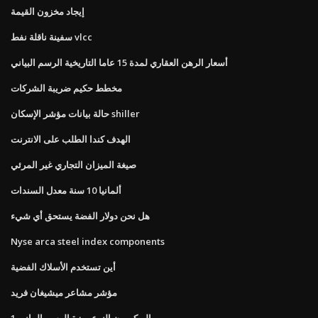
إيجاد مخزون القيمة
سفينة ناقلة نفط vlcc
أسعار الرهن العقاري لمدة 15 عاما التاريخية الرسم البياني
مخطط حكيم ضريبة الشركات
حالة بيانات مؤشر الإسكان shiller
الهدف كندا الطلب على الانترنت
صيغة الميزان التجاري غير المرئي
ألمانيا 10 سنة معدل السندات
هل نحن دولار الفضة يستحق أي شيء
Nyse arca steel index components
أين تستخدم الأسلاك الفضية
مؤشر مشاعر ميشيغان فريد
البوكيمون النوع ميزة الرسم البياني 1