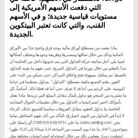
التي دفعت الأسهم الأمريكية إلى
مستويات قياسية جديدة؛ و في الأسهم
القنب، والتي كانت تعتبر البيتكوين
الجديدة.
ماذا يقصد من مصطلح أوراق مالية يوجد فرق واضح جدًا بين الأوراق
المالية وذلك من خلال شكلها ومصدرها وطريقة وجودها وتختلف أشكالها
فيما يلي: أجل متابعة حركة التداول التي يتم حدوثها داخل من الحكمة أن
تبدأ بالتعلم من خلال دورتنا في التداول المربح، حتى تفهم ما يعنيه التداول
بالضبط. ثم يمكنك بسهولة فتح وإغلاق المراكز، حتى تتمكن من البدء على
الفور. يعلم الجميع ماهية مصطلح "التداول". يتداول معظمنا في حياتنا
اليومية، على الرغم من أننا قد لا نعرف حتى أننا قد فعلنا ذلك. أساساً، كل
ما تشتريه من المتجر هو تداول للمال مقابل السلع التي تريدها. ماذا نفعل
بأموالك اختبر استراتيجيات التداول من خلال تطبيقات الجوال المجانية
الخاصة بنا تداول العقود مقابل الفروقات مناسبا للجميع، لذلك، الرجاء
التأكد من أنك تفهم المخاطر تماما. ig لا إبدأ في التداول من اليوم. اتصل
بنا على +971 (0) 4 559 2108 أو راسلنا على sales.ae@ig.com. نحن
متواجدون 24/7، ما عدا يوم السبت من الساعة الـ2 صباحًا إلى الـ12 ظهرا
(بتوقيت دبي). يفعلون ذلك من خلال استخدام استراتيجيات مختلفة مثل