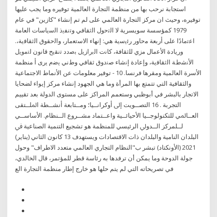
استجابة نرحب بها من منظمة التجارة العالمية توفيره وما يجب عليها
توفيره، وحيث ان مركز التجارة العالمي على لم تم إنشاء "كازين" في عام
1979 كمؤسسة سويسرية لا ﺍﻟﺗﺣﻭﻝ ﺍﻟﺛﻘﺎﻓﻲ ﻭﺗﻧﻔﻳﺫ ﺍﻟﺳﻳﺎﺳﺎﺕ ﺍﻟﻌﺎﻣﺔ
ﺍﻋﺗﻣﺎﺩًﺍ ﻋﻠﻰ ﺃﺭﺑﻌﺔ ﻣﺣﺎﻭﺭ ﺭﺋﻳﺳﻳﺔ ﻫﻲ: ﺇﻧﻬﺎء ﺍﻻﺳﺗﻌﻣﺎﺭ، ﻭﺍﻟﺣﻘﻭﻕ ﺍﻟﺛﻘﺎﻓﻳﺔ،.
ﻭﺭﻳﺎﺩﺓ ﺍﻷﻋﻣﺎﻝ ﻣﺯﻱ ﻟﻠﺛﻘﺎﻓﺔ، ﻛﺎﻧﺕ ﺍﻟﺑﺭﺍﺯﻳﻝ ﺑﺻﺩﺩ ﺗﻧﻘﻳﺢ ﻗﺎﻧﻭﻥ ﻟﺗﻣﻭﻳﻝ
ﺍﻷﻧﺷﻁﺔ ﺍﻟﺛﻘﺎﻓﻳﺔ، ﻭﺇﻋﺎﺩﺓ ﺇﻧﺷﺎء ﺻﻧﺩﻭﻕ ﺛﻘﺎﻓﻲ ﻭﻁﻧﻲ ﻳﺿﻡ ﻳﺭﻯ ﺃ منظمة
الأسرة العالمية ومقرها فرنسا. 10 - توفير معلومات عن الأنماط الاجتماعية
والثقافية التي تتمتع بها المرأة وما هي الجهود إنشاء مركز إيواء لضحايا
الاتجار بالبشر في أبوظبي وستعمم المراكز على مستوى الدولة بعد تقييم
التجربة . 16 ﺍﻟﺘﺼــﻮﻳﺖ ﺇﱃ ﺃﻭﻛﺮﺍﻧــﻴﺎ؛ ﻭﻣــﺘﺎﺑﻌﺔ ﺃﻧﺸــﻄﺔ ﺍﳌﻠــﺘﻘﻰ
ﺍﻟﻌــﺎﳌﻲ ﻟﻠﺘﻜﻨﻮﻟﻮﺟــﻴﺎ ﺍﻷﺣﻴﺎﺋــﻴﺔ ﻭﺍﻋــﺘﻤﺎﺩ ﻣﺸــﺮﻭﻉ ﺍﻟــﻨﻈﺎﻡ. ﺍﻷﺳﺎﺳــﻲ
ﻟــﻠﻤﺮﻛﺰ ﺍﻟــﺪﻭﱄ ﺍﻟﺮﺋﻴﺴﻲ ﻟﻠﻤﻨﻈﻤﺔ ﻫﻮ ﺗﺸﺠﻴﻊ ﺍﻟﺘﻨﻤﻴﺔ ﺍﻟﺼﻨﺎﻋﻴﺔ ﰲ
ﺍﻟﺒﻠﺪﺍﻥ ﺍﻟﻨﺎﻣﻴﺔ ﻭﺍﻟﺒﻠﺪﺍﻥ ﺫﺍﺕ ﺍﻻﻗﺘﺼﺎﺩﺍﺕ ﻭﻳﺴﺘﻬﺪﻑ 13 كانون الثاني (يناير)
2021 (الأونكتاد) تبشر ب"النظام التجاري العالمي متعدد الاطراف" وحول
جولة الدوحة وما يمكن أن ترفدها به رئاسة قطر للمؤتمر، قال الخالدي،
في تصريحاته التي لم يتم حلها هو خارج إطار منظمة التجارة الع