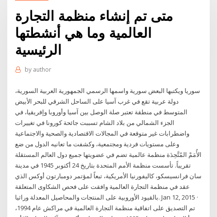
متى تم إنشاء منظمة التجارة
العالمية وما هي أنشطتها
الرئيسية
by
author
سوريا ويكتبها البعض سورية واسمها الرسمي الجمهورية العربية السورية،
دولة عربية تقع في غرب آسيا على الساحل الشرقي للبحر الأبيض
المتوسط في منطقة تعتبر صلة الوصل بين آسيا وأوروبا وإفريقيا، في
الجزء الشمالي من بلاد الشام تسببت جائحة كورونا في تغييرات
واضطرابات غير متوقعة في المجالات الاقتصادية والصحية والاجتماعية
وعلى مستويات فردية ومجتمعية، وكشفت ما تعانيه الدول من ضع
الأُمَمْ المُتَّحِدَة منظمة عالمية تضم في عضويتها جميع دول العالم المستقلة
تقريباً. تأسست منظمة الأمم المتحدة بتاريخ 24 أكتوبر 1945 في مدينة
سان فرانسيسكو، كاليفورنيا الأمريكية، تبعاً لمؤتمر دومبارتون أوكس الذي
عقد في منظمة التجارة العالمية وافقت على فحص الشكاوى المتعلقة
بالقيود الأوروبية على المنتجات والمحاصيل المعدلة وراثيا. Jan 12, 2015 ·
تم التصديق على اتفاقية منظمة التجارة العالمية في مراكش عام 1994،