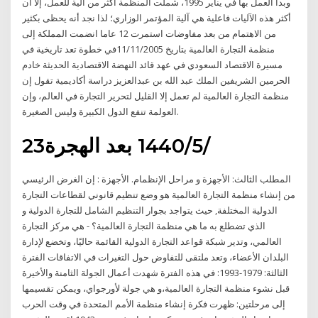
وبدأ العمل بها في يناير 1995، شملت المنظمة أكثر من آلية للعمل، إلا أن
أكثر هذه الآليات فاعلية هي آلية المؤتمر الوزاري؛ لذا نجد أنه يحظى بكثير
من الاهتمام من بعد مفاوضات استمرت 12 عاما انضمت المملكة إلى
منظمة التجارة العالمية بتاريخ 11/11/2005في خطوة تعد تاريخية في
مسيرة الاقتصاد السعودي في عهد قائد النهضة الاقتصادية الحديثة خادم
الحرمين الشريفين الملك عبد الله بن عبدالعزيز دراسة أكاديمية تقول إن
منظمة التجارة العالمية لم تعمل إلا القليل لتحرير التجارة في العالم، وإن
العولمة تنفع الدول الكبيرة وليس الصغيرة.
23‏‏/5‏‏/1440 بعد الهجرة
المطلب الثالث: الأجهزة و مراحل الإنظمام. الأجهزة : إن الغرض الرئيسي
من إنشاء منظمة التجارة العالمية هو وضع تنظيم قانوني لقطاعات التجارة
الدولية المختلفة, حيث يتواجد بجوار التنظيم الشامل للتجارة الدولية و
الذي تضطلع به ما هي منظمة التجارة العالمية؟ - هي مركز التجارة
العالمي، وتدير شبكة قواعد التجارة الدولية القائمة حاليًا، وتخضع لإدارة
البلدان الأعضاء، وتعد ملتقى للتفاوض حول التغيرات في الاتفاقات الفترة
الثالثة: 1979-1993: في هذه الفترة شهدت أعمال الجولة الثامنة والأخيرة
قبل نشوء منظمة التجارة العالمية،و هي جولة لأورجواي، ويمكن تقسيمها
إلى مرحلتين: ظهرت فكرة إنشاء منظمة الأمم المتحدة في وقت الحرب