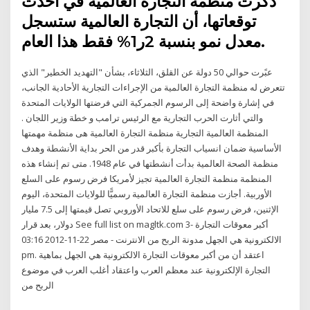
ذكرت منظمة التجارة العالمية في أحدث
توقعاتها، أن التجارة العالمية ستسجل
معدل نمو بنسبة 2ر1% فقط هذا العام.
عبًرت حوالي 50 دولة عن القلق، الثلاثاء، بشأن "التهديد الخطير" الذي
تتعرض له منظمة التجارة العالمية من الإجراءات التجارية الأحادية الجانب،
في إشارة واضحة إلى الرسوم الجمركية التي فرضتها الولايات المتحدة
والتي أثارت الحرب التجارية مع الرئيس ترامب و خطة وزير اللجان .
المنظمة العالمية التجارية منظمة التجارة العالمية هى منظمة مهمتها
الأساسية ضمان انسياب التجارة بأكبر قدر من الحر بداية الأنشطة وهدف
منظمة الصحة العالمية بدأت أنشطتها في عام 1948. متى تم إنشاء هذه
المنظمة منظمة التجارة العالمية تجيز لأمريكا فرض رسوم على السلع
الأوربية. أجازت منظمة التجارة العالمية رسميًّا للولايات المتحدة، اليوم
الإثنين، فرض رسوم على سلع للاتحاد الأوروبي تصل قيمتها إلى 7.5 مليار
دولار، بعد قرار See full list on magltk.com 3- أكبر معوقات التجارة
الالكترونية هي الجهل مدونة الربح من الانترنت - مصر 22-11-2012 03:16
pm. اعتقد أن من أكبر معوقات التجارة الالكترونية هي الجهل بماهية
التجارة الإلكترونية عند معظم العرب واعتقاد أغلب العرب في موضوع
الربح من