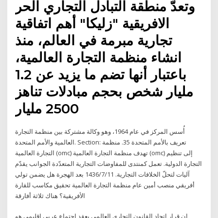
وتعدّ منطقة التبادل التجاري الحر
الافريقية "زليكا" أهم اتفاقية
تجارية مبرمة في العالم، منذ
انشاء منظمة التجارة العالمية،
باعتبار أنها تضم ما يزيد عن 1.2
مليار شخص بحجم مبادلات تناهز
2500 مليار
أُسس المركز في عام 1964، وهو وكالة مشتركة بين منظمة التجارة
العالمية والأمم المتحدة. Section: تعريف بالأمم المتحدة 35. منظمة
التجارة العالمية (omc) تهدف منظمة التجارة العالمية (omc) إلى تنظيم
التجارة الدولية. تعمل كمنتدى للمفاوضات التجارية المتعدّدة الجوانب يقدّم
آليات لتحلّ الخلافات التجارية. 11‏‏/7‏‏/1436 بعد الهجرة هل يضمن تولي
أفريقي منصب أمين عام منظمة التجارة العالمية تحقيق مكاسب للقارة
الأفريقية؟ هناك ثلاثة أفارقة
ان قرار اتحاد القانون التجاري العالمي بعقد اجتماع عربي اقليمي هو