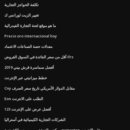
تكلفة الحواجز التجارية
تغيير الزيت لورانس ك
ما هو موقع لجنة التجارة الفيدرالية
Precio oro internacional hoy
معدلات حصة الصناعات الاعتماد
أقل من سعر الفائدة في السوق القروض ifrs
أفضل سماسرة قرش بيني 2019
خطط ميزانيتي عبر الإنترنت
Cny مقابل الدولار الأمريكي تاريخ سعر الصرف
Eon الطلب على الانترنت
أفضل عرض على الإنترنت 123
الشركات التجارية الكيميائية في أستراليا
يمكنني التحقق من رصيد بطاقة هدية gamestop على الإنترنت