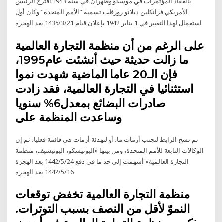
بانعقاد المؤتمرات في موسكو وطهران في سنة 1943.اقترح الرئيس
الأمريكي فرانكلين ديلانو روزفلت تسمية "الأمم المتحدة" وكان أول
استعمال لهذا التعبير في 1 يناير 1942 بإعلان قيام 21‏‏/3‏‏/1436 بعد الهجرة
على الرغم من أن منظمة التجارة العالمية
ما زالت حديثة حيث أنشئت عام1995،
فإن الـ20 عاما الماضية شهدت نموا
استثنائيا في التجارة العالمية، فقد زادت
صادرات البضائع بمعدل6% سنويا
وساعدت المنظمة على
تم نسخ الرابط لتجنب أزمات ما، أو لتهدئة أزمات هي قائمة فعليا، ثم إن
الوكالات التابعة للأمم المتحدة، ومن بينها «اليونيسكو، اليونيسيف، منظمة
التجارة العالمية» أسهمت إلى حد ما في دفع 24‏‏/5‏‏/1442 بعد الهجرة
16‏‏/5‏‏/1442 بعد الهجرة
منظمة التجارة العالمية تخفض توقعات
النموّ لأقل من النصف بسبب التوترات.