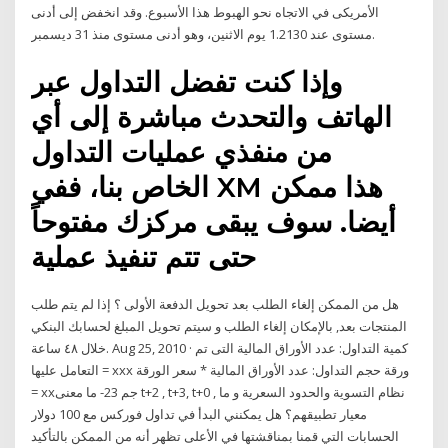
الأمريكى في الاتجاه نحو الهبوط هذا الأسبوع. وقد انخفض إلى أدنى
مستوى عند 1.2130 يوم الاثنين، وهو أدنى مستوى منذ 31 ديسمبر.
وإذا كنت تفضل التداول عبر
الهاتف والتحدث مباشرة إلى أي
من منفذي عمليات التداول
الخاص بنا، ففي XM هذا ممكن
أيضا. سوف يبقى مركزك مفتوحاً
حتى تتم تنفيذ عملية
هل من الممكن إلغاء الطلب بعد تحويل الدفعة الأولى ؟ إذا لم يتم طلب
المنتجات بعد, بالإمكان إلغاء الطلب و سيتم تحويل المبلغ لحسابك البنكي
خلال ٤٨ ساعة. Aug 25, 2010 · كمية التداول: عدد الأوراق المالية التى تم
التعامل عليها = xxx ورقة حجم التداول: عدد الأوراق المالية * سعر الورقة
= xxجم 23- ما معنى t+2 , t+3, t+0 , نظام التسوية والحدود السعرية و ما
معيار تطبيقهم؟ هل يمكنني البدأ في تداول فوركس مع 100 دولار
الحسابات التي قمنا بمناقشتها في الأعلى تظهر أنه من الممكن بالتأكيد