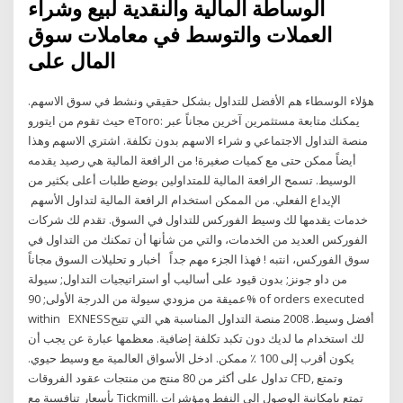
الوساطة المالية والنقدية لبيع وشراء
العملات والتوسط في معاملات سوق
المال على
هؤلاء الوسطاء هم الأفضل للتداول بشكل حقيقي ونشط في سوق الاسهم.
حيث تقوم من ايتورو eToro: يمكنك متابعة مستثمرين آخرين مجاناً عبر
منصة التداول الاجتماعي و شراء الاسهم بدون تكلفة. اشتري الاسهم وهذا
أيضاً ممكن حتى مع كميات صغيرة! من الرافعة المالية هي رصيد يقدمه
الوسيط. تسمح الرافعة المالية للمتداولين بوضع طلبات أعلى بكثير من
الإيداع الفعلي. من الممكن استخدام الرافعة المالية لتداول الأسهم
خدمات يقدمها لك وسيط الفوركس للتداول في السوق. تقدم لك شركات
الفوركس العديد من الخدمات، والتي من شأنها أن تمكنك من التداول في
سوق الفوركس، انتبه ! فهذا الجزء مهم جداً أخبار و تحليلات السوق مجاناً
من داو جونز; بدون قيود على أساليب أو استراتيجيات التداول; سيولة
عميقة من مزودي سيولة من الدرجة الأولى; 90% of orders executed
within EXNESSأفضل وسيط. 2008 منصة التداول المناسبة هي التي تتيح
لك استخدام ما لديك دون تكبد تكلفة إضافية. معظمها عبارة عن يجب أن
يكون أقرب إلى 100 ٪ ممكن. ادخل الأسواق العالمية مع وسيط حيوي.
تداول على أكثر من 80 منتج من منتجات عقود الفروقات CFD, وتمتع
بأسعار تنافسية مع Tickmill. تمتع بإمكانية الوصول إلى النفط ومؤشرات