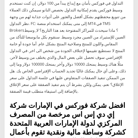
التداول في فوركس بأمان مع إيداع يبدأ من 100 دولار، إن كنت تستخدم
وسيط فوركس يقدم إمكانية التداول بحصص النانو سيمكن ذلك العملاء
من تنويع محفظتهم بشكل أفضل والعثور على أدوات جذابة لهم من وجهة
نظر التداول. FC: إلى متى يمكنك استخدام منصة MT4 في TMS
Brokers؟ ماذا سيحدث للمراكز المفتوحة بعد هذا التاريخ؟ لا, وسيط
الصين للإستيراد من الصين مجرد وسيط. سنقوم بكل مابوسعنا للتأكد من
المقاس واللون للمنتج وصلاحية المنتج بشكل عام. أما جودة أو خامة
المنتج لا نستطيع تقييمها لإختلاف الجودة من شخص الى اخر. في التداول
الإفتراضي سوف تحصل على بعض المال والذي يختلف من وسيط لآخر،
مثلًا هناك وسيط يمنحك 10000 دولار وآخر يمنحك 100000 دولار وما إلى
ذلك، وعلى أي حال يمكنك غالبًا تجديد الحساب الإفتراضي الخاص بك. هل
من الممكن تنفيذ الصفقات المتفاوض عليها في جلسة التداول على سعر
الإغلاق؟ نعم، يمكن ولكن بشرط أن يتم تنفيذ الصفقة على سعر الإغلاق
بالإضافة إلى استيفاء متطلب قيمة الصفقة.
افضل شركة فوركس في الإمارات شركة
إي دي إس اس مرخصة من المصرف
المركزي لدولة الإمارات العربية المتحدة
كشركة وساطة مالية ونقدية تقوم بأعمال