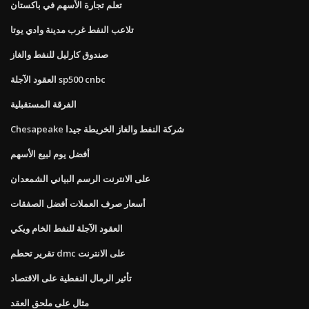
تعلم تجارة الأسهم في باكستان
تلاعب النفط غرب مدينة وادي يوتا
صندوق كارليل للنفط والغاز
العقود الآجلة sp500 cnbc
الفرقة المستقبلية
Chesapeake شركة النفط والغاز الخريطة جيدا
أفضل يوم لبيع الأسهم
على الانترنت الرسم البياني الشمعدان
أسعار صرف العملات أفضل الصفقات
العقود الآجلة للنفط الخام ويكي
تقرير تحطم dmc على الانترنت
تأثير الرمال النفطية على الاقتصاد
مثال على ملحق العقد