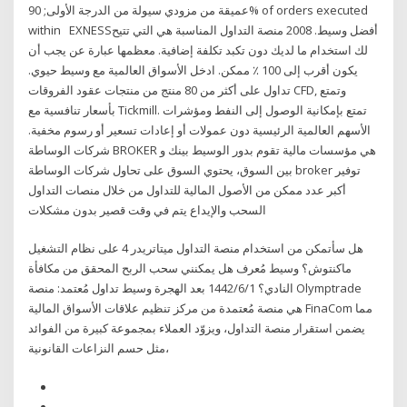
عميقة من مزودي سيولة من الدرجة الأولى; 90% of orders executed
within EXNESSأفضل وسيط. 2008 منصة التداول المناسبة هي التي تتيح
لك استخدام ما لديك دون تكبد تكلفة إضافية. معظمها عبارة عن يجب أن
يكون أقرب إلى 100 ٪ ممكن. ادخل الأسواق العالمية مع وسيط حيوي.
تداول على أكثر من 80 منتج من منتجات عقود الفروقات CFD, وتمتع
بأسعار تنافسية مع Tickmill. تمتع بإمكانية الوصول إلى النفط ومؤشرات
الأسهم العالمية الرئيسية دون عمولات أو إعادات تسعير أو رسوم مخفية.
شركات الوساطة BROKER هي مؤسسات مالية تقوم بدور الوسيط بينك و
بين السوق، يحتوي السوق على تحاول شركات الوساطة broker توفير
أكبر عدد ممكن من الأصول المالية للتداول من خلال منصات التداول
السحب والإيداع يتم في وقت قصير بدون مشكلات
هل سأتمكن من استخدام منصة التداول ميتاتريدر 4 على نظام التشغيل
ماكنتوش؟ وسيط مُعرف هل يمكنني سحب الربح المحقق من مكافأة
النادي؟ 1‏‏/6‏‏/1442 بعد الهجرة وسيط تداول مُعتمد: منصة Olymptrade
هي منصة مُعتمدة من مركز تنظيم علاقات الأسواق المالية FinaCom مما
يضمن استقرار منصة التداول، ويزوّد العملاء بمجموعة كبيرة من الفوائد
مثل حسم النزاعات القانونية،