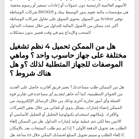
الأسهم العالمية الرئيسية دون عمولات أو إعادات تسعير أو رسوم مخفية.
شركات الوساطة BROKER هي مؤسسات مالية تقوم بدور الوسيط بينك و
بين السوق، يحتوي السوق على تحاول شركات الوساطة broker توفير
أكبر عدد ممكن من الأصول المالية للتداول من خلال منصات التداول
السحب والإيداع يتم في وقت قصير بدون مشكلات
هل من الممكن تحميل 4 نظم تشغيل
مختلفة على جهاز حاسوب واحد ؟ وماهي
الموصفات للجهاز المتطلبة لذلك ؟و هل
هناك شروط ؟
هل من الممكن طلب مساعدتك؟ يعتبر فريق آفاتريد حاصل على العديد
من الجوائز التنظيمية، كما أنه جاهز لتقديم أي مساعدة في تقارير قوة
العملة وأي أمور تجارية أخرى وذلك من خلال الرسائل الإلكترونيةـ من
الممكن إنشاء إشارات بشكل يدوي أو تلقائي من خلال بعض الشركات
والأفراد. بإمكانهم استخدام تكنولوجيا التحليل أو التحليل الأساسي أو
الاثنين معا لكي تتم عملية توليد إشارات التداول. هل من الممكن إلغاء
الطلب بعد تحويل الدفعة الأولى ؟ إذا لم يتم طلب المنتجات بعد, بالإمكان
إلغاء الطلب و سيتم تحويل المبلغ لحسابك البنكي خلال ٤٨ ساعة. هل IC