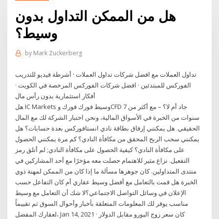
هل من الممكن التداول بدون
وسيط؟
by
Mark Zuckerberg
تداول العملات مع افضل شركات تداول العملات · أشرطة فيديو للتدريب
الفوركس للمبتدئين · افضل شركات الفوركس المرخصة في الكويت ·
أفكار استثمارية بدون رأس مال
هل IC Markets وسيط فورك فورك وCFD جاد أم لا؟ – مع أكثر من 7
سنوات من الخبرة في الأسواق المالية، ونحن اختبار الشركة لك مع المال
الحقيقي. هل يمكنني إرفاق بطاقة نادي انستافوركس بعدة حسابات؟ هل
يمكنني سحب الربح المحقق من مكافأة النادي؟ كم مرة يمكنني الحصول
على مكافأة النادي؟ كيفية الحصول على مكافأة النادي; لم أتلق رمز
التفعيل. نزاع مثير للاهتمام حصلت معه مؤخرًا مع أحد المشاركين في
منتدى المتداولين. كان جوهرها مسألة ما إذا كان من الممكن لمهنة ذوي
الخبرة هل قمت بالتعامل مع أفضل وسيط عقاري أم كان التفاعل حسب
الإعلان في وسائل التواصل الاجتماعي؟لا شك أن التعامل مع وسيط
مناسب يوفر لك المعلومات المتعلقة بأخبار وأحوال السوق ثم تقييماً
لعقارك المفضل، Jan 14, 2021 · كان سعر زوج اليورو مقابل الدولار