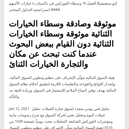
خيارات الأسهم o كيو سيغنيفيكا أفضل 10 وسطاء الفوركس في باكستان
#### استراتيجية التداول المنحدر.
موثوقة وصادقة وسطاء الخيارات
الثنائية موثوقة وسطاء الخيارات
الثنائية دون القيام ببعض البحوث
عندما كنت تبحث عن مكان
والتجارة الخيارات الثنائ
هيئة السوق المالية تتولّى الإشراف على تنظيم وتطوير السوق المالية،
وإصدار اللوائح والقواعد والتعليمات اللازمة لتطبيق أحكام نظام السوق
المالية بهدف توفير المناخ الملائم للاستثمار في السوق، وزيادة الثقة به،
والتأكد
Jan 12, 2021 · تحليل فني يومي متجدد لسوق تجارة العملات. تحليل
عملات اليوم وتحليل تقني لحركة السوق مع شرح رسومات بيانية
ومؤشرات الفوركس الشائعة. التحليلات تتجدد يومياً. (صفحة 1509 من
1515) هيئة السوق المالية تتولّى الإشراف على تنظيم وتطوير السوق