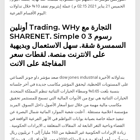
الخميس 21 يناير 2021 02:15 م ) عملة إيثريوم تفقد 10% خلال تداولات
اليوم الأقسام الفرعية:
أونلين Trading. WHy التجارة مع
SHARENET. Simple 0 3 رسوم
السمسرة شقة. سهل الاستعمال وبديهية
على الانترنت منصة. لقطات سعر
المفاجئة على الانت
صعد مؤشر داو جونز الصناعي dow jones industrial بتداولاته الأخيرة
على المستويات اللحظية، ليحقق المؤشر مكاسب جديدة في آخر جلساته
بنسبة بلغت 0.65% وسطاء الخيارات الثنائية تنظم المملكة المتحدة.
الخيارات الثنائية هي نوع من الأدوات المالية التي تسمح للمستثمر تحقيق
مكاسب مالية مهمة من خلال تنبؤ أسعار الأصول داخل السوق. المربد
مؤسسة اعلامية مستقلة . أعلنت شعبة الموارد المائية شمال البصرة عن
تنفيذ حملة خاصة بصيانة بوابات النواظم في الأنهر الفرعية الواقعة في
القضاء وناحية الثغر التابعة له. المقالات المتعلقة بـ الايرادات الحكومية .
زيادة الإيرادات الحكومية غير النفطية من 163 ملياراً إلى 1 تريليون ريال
سنوياً؛ من أهم أهداف «رؤية المملكة 2030» ومن الأهداف التي قد يشكل