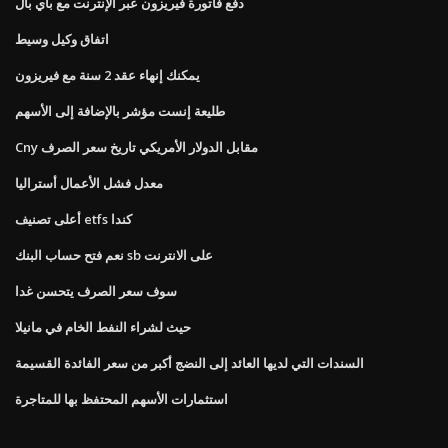
دفع فاتورة فيريزون عبر الإنترنت مع باي بال
اتفاق وكيل وسيط
يمكنك إنهاء عقد 2 سنة مع فيريزون
طليعة إنست مؤشر بالإضافة إلى الأسهم
Cny مقابل الدولار الأمريكي تاريخ سعر الصرف
معدل فشل الأعمال أستراليا
أعلى تصنيف etfs كندا
نعم فتح حساب البنك sb على الانترنت
سوف سعر الصرف يتحسن غدا
حيث لشراء النفط الخام في مانيلا
السندات التي لديها العائد إلى النضج أكبر من سعر الفائدة القسيمة
استثمارات الأسهم المحتفظ بها للمتاجرة