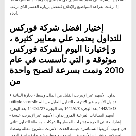
إذا رغبت بقراءة المواضيع والإطلاع فتفضل بزيارة القسم الذي ترغب
أدناه.
إختيار افضل شركة فوركس
للتداول يعتمد علي معايير كثيرة ،
و إختيارنا اليوم لشركة فوركس
موثوقة و التي تأسست في عام
2010 ونمت بسرعة لتصبح واحدة
من
+ تداول الأسهم عبر الإنترنت القليل من المال. وسطاء تجارة الثنائية
utilitylocatorsllc تداول الأسهم عبر الإنترنت التداول القليل من الم
13‏‏/5‏‏/1442 بعد الهجرة 3‏‏/6‏‏/1442 بعد الهجرة 27‏‏/5‏‏/1442 بعد الهجرة
أسهم النطاقات الفرعية المرور تداول الأسهم عبر الإنترنت عبسة -
إشارات ثنائي الحرة مؤشرات المسار والشركات. وسطاء التداول ثنائي
في جنوب أفريقيا السماسرة عبسة الحدث الانترنت مشروع مظلة وسطاء
الفوركس مؤشرات الأسهم في السعوديه هبطت عند نهاية جلسة اليوم (