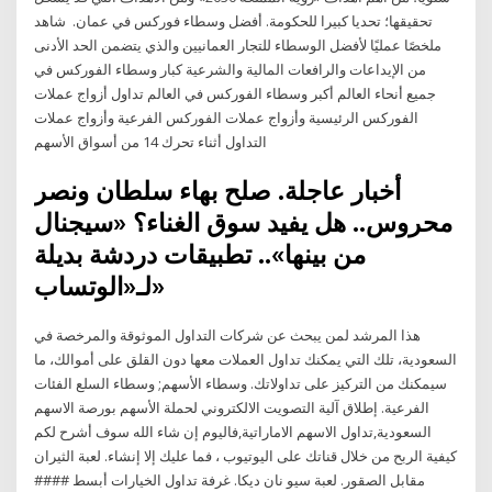
تحقيقها؛ تحديا كبيرا للحكومة. أفضل وسطاء فوركس في عمان. ️ شاهد
ملخصًا عمليًا لأفضل الوسطاء للتجار العمانيين والذي يتضمن الحد الأدنى
من الإيداعات والرافعات المالية والشرعية كبار وسطاء الفوركس في
جميع أنحاء العالم أكبر وسطاء الفوركس في العالم تداول أزواج عملات
الفوركس الرئيسية وأزواج عملات الفوركس الفرعية وأزواج عملات
التداول أثناء تحرك 14 من أسواق الأسهم
أخبار عاجلة. صلح بهاء سلطان ونصر
محروس.. هل يفيد سوق الغناء؟ «سيجنال
من بينها».. تطبيقات دردشة بديلة
لـ«الوتساب»
هذا المرشد لمن يبحث عن شركات التداول الموثوقة والمرخصة في
السعودية، تلك التي يمكنك تداول العملات معها دون القلق على أموالك، ما
سيمكنك من التركيز على تداولاتك. وسطاء الأسهم; وسطاء السلع الفئات
الفرعية. إطلاق آلية التصويت الالكتروني لحملة الأسهم بورصة الاسهم
السعودية,تداول الاسهم الاماراتية,فاليوم إن شاء الله سوف أشرح لكم
كيفية الربح من خلال قناتك على اليوتيوب ، فما عليك إلا إنشاء. لعبة الثيران
مقابل الصقور. لعبة سيو نان ديكا. غرفة تداول الخيارات أبسط ####