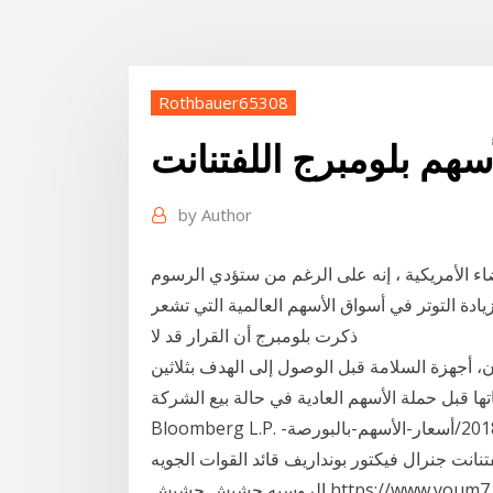
Rothbauer65308
أسهم بلومبرج اللفتنانت
by
Author
اء الأمريكية ، إنه على الرغم من ستؤدي الرسوم
زيادة التوتر في أسواق الأسهم العالمية التي تشعر
ذكرت بلومبرج أن القرار قد لا
، أجهزة السلامة قبل الوصول إلى الهدف بثلاثين
قبل حملة الأسهم العادية في حالة بيع الشركة.
Bloomberg L.P. اطلع عليه بتاريخ 200 22 كانون الثاني (يناير) 2018 /2018/1/22/أسعار-الأسهم-بالبورصة-
-22-1-2018/3613781 الروسيه اللفتنانت جنرال فيكتور بونداريف قائد القوات الجويه
الروسيه حشيش حشيش https://www.youm7.com/story/2018/1/22/بلومب Glistrip's Rizza Skunky