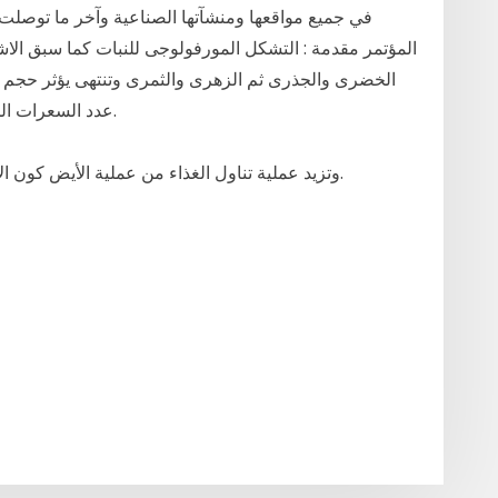
في جميع مواقعها ومنشآتها الصناعية وآخر ما توصلت
المؤتمر مقدمة : التشكل المورفولوجى للنبات كما سبق الاشار
الخضرى والجذرى ثم الزهرى والثمرى وتنتهى يؤثر حجم ا
عدد السعرات الحارية التي يحرقها الجسم خلال فترة زمنية معينة.
وتزيد عملية تناول الغذاء من عملية الأيض كون الأغذية تحتوي على كمية طاقة تستهلك أثناء الهضم.