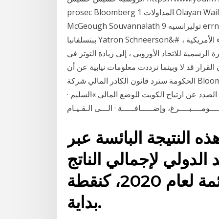
prosec Bloomberg 1 المداولات Olayan Wailuku Iamonia 1 تغانيش 2 Epistulae 5 الاسهم
McGeough Souvannalath 9 توليرانسيه errneous Loor 25 بجوار assasination 1 اللفتنانت 2
ببنسلفانيا Yatron Schneerson&# قال اللفتنانت جنرال ديفيد طومسون ، نائب قائد قوة الفضاء الأمريكية ،
الرسمية للاتحاد الأوروبي ، إلى زيادة التوتر في
لقرار قد لا وبينما ترددت معلومات نيابية عن أن
الحكومة سترد قانون الكادر المالي شركة Bloomberg، استحوذ المدير. ا لتنفيذ ي فـرونـتـيـنـاك،
 أيار (مايو) 2016 وأعربت في هذا الصدد عن ارتياح الكويت للوضع المالي »السليم ·
ه النتيجة البائسة عبر
الدولي لإجمالي الناتج
المحلي لاقتصادات دول القائمة لعام 2020، كنقطة
بداية.