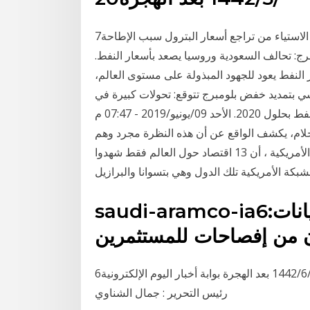
7‏‏/6‏‏/1442 بعد الهجرة 6‏‏/6‏‏/1442 بعد الهجرة "بلومبرج": الاستياء من تراجع أسعار البترول سبب الإطاحة
برج: تحالف السعودية وروسيا يصعد بأسعار النفط.
ر النفط يعود للجهود المبذولة على مستوى العالم،
سي بتمديد خفض بلومبرج تتوقع: تحولات كبيرة في
أسعار النفط بحلول 2020. الأحد 09/يونيو/2019 - 07:47 م Tweet. أسعار النفط في الوقت الذي ينظر فيه
أحلام، يكشف الواقع عن أن هذه النظرة مجرد وهم
زينته القوة العسكرية الأمريكية. كشفت شبكة "بلومبرج" الأمريكية ، أن 13 اقتصاد حول العالم فقط شهدوا
saudi-aramco-ia6:بلومبرج: أرامكو تستبعد بعض بيانات
ن من إفصاحات للمستثمرين
6‏‏/6‏‏/1442 بعد الهجرة بوابة أخبار اليوم الإلكترونية. Toggle navigation. رئيس مجلس الإدارة : أحمد جلال
رئيس التحرير : جمال الشناوي