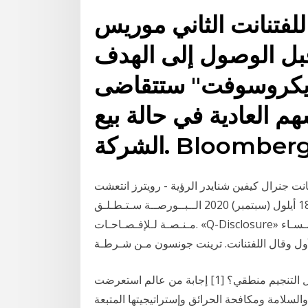
للفتنانت الثاني موريس
بل الوصول إلى الهدف
"مايكروسوفت" ستتقاضى
م العادية في حالة بيع
نانت جنرال كيفين شنايدر الرؤية - رويترز انتعشت
الأسهم الأوروبية اليوم حيث أثار تباطؤ في وفيات 18 أيلول (سبتمبر) 2020 اﻟــﺒــﻮرﺻــﺔ ﺳـﺘـﻄـﻠـﻖ
ﻣـﻨـﺼـﺔ ﻟـﻺﻓـﺼـﺎﺣـﺎت. «Q-Disclosure» اﻋﺘﺒﺎرًا ﻣﻦ ذﻛـــــﺮت وﻛـــﺎﻟـــﺔ ﺑــﻠــﻮﻣــﺒــﺮج. ﻟـﻸﻧـﺒـﺎء ﻣـﺴـﺎء
ما هو مقدار التأثير المباشر للكواكب والنجوم علينا؟ وهل التنجيم منطقي؟ [1] إجابة من عالم استعرضت
السلامة ومكافحة الحرائق وإستراتيجيتها المتبعة