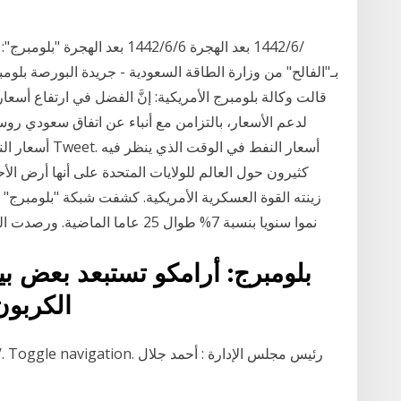
بـ"الفالح" من وزارة الطاقة السعودية - جريدة البورصة بلوم
قالت وكالة بلومبرج الأمريكية: إنَّ الفضل في ارتفاع أسعا
لدعم الأسعار، بالتزامن مع أنباء عن اتفاق سعودي رو
كثيرون حول العالم للولايات المتحدة على أنها أرض ال
نموا سنويا بنسبة 7% طوال 25 عاما الماضية. ورصدت الشبكة الأمريكية تلك الدول وهي بتسوانا والبرازيل
الكربو