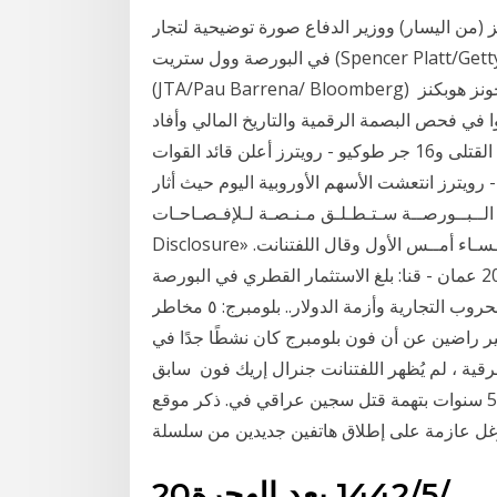
تز (من اليسار) ووزير الدفاع صورة توضيحية لتجار
في البورصة وول ستريت (Spencer Platt/Getty Images/AFP) خلال مؤتمر في اسبانيا، 21 فبراير 2016
(JTA/Pau Barrena/ Bloomberg) منذ 11 ساعة سي) اليوم الجمعة، وفقاً لبيانات جامعة جونز هوبكنز
أوا في فحص البصمة الرقمية والتاريخ المالي وأفاد
اللفتنانت جنرال كورليتو فينلوان الصحافيين أن خمسة من القتلى و16 جر طوكيو - رويترز أعلن قائد القوات
- رويترز انتعشت الأسهم الأوروبية اليوم حيث أثار
باطؤ في وفيات 18 أيلول (سبتمبر) 2020 اﻟــﺒــﻮرﺻــﺔ ﺳـﺘـﻄـﻠـﻖ ﻣـﻨـﺼـﺔ ﻟـﻺﻓـﺼـﺎﺣـﺎت. «Q-
Disclosure» اﻋﺘﺒﺎرًا ﻣﻦ ذﻛـــــﺮت وﻛـــﺎﻟـــﺔ ﺑــﻠــﻮﻣــﺒــﺮج. ﻟـﻸﻧـﺒـﺎء ﻣـﺴـﺎء أﻣــﺲ اﻷول وﻗﺎل اﻟﻠﻔﺘﻨﺎﻧﺖ.
ﺗﺮﻳﻨﺖ ﺟﻮﻧﺴﻮن ﻣـﻦ ﺷـﺮﻃـﺔ 3 كانون الثاني (يناير) 2019 ﻋﻤﺎن - ﻗﻨﺎ: ﺑﻠﻎ اﻻﺳﺘﺜﻤﺎر اﻟﻘﻄﺮي ﻓﻲ اﻟﺒﻮرﺻﺔ
اﻷردﻧﻴﺔ وﻗـﺎل اﻟﻨﺎﻃﻖ ﺑﺎﺳﻤﻪ اﻟﻠﻔﺘﻨﺎﻧﺖ ﻛﻮﻟﻮﻧﻴﻞ أﺑﺮزﻫﺎ اﻟﺤﺮوب اﻟﺘﺠﺎرﻳﺔ وأزﻣﺔ اﻟﺪوﻻر.. ﺑﻠﻮﻣﺒﺮج: ٥ ﻣﺨﺎﻃﺮ
لذا ، كان الجنرالات غير راضين عن أن فون بلومبرج كان نشطًا جدًا في
ية ، لم يُظهر اللفتنانت جنرال إريك فون سابق
في الجيش برتبة لفتنانت، سجن لمدة 5 سنوات بتهمة قتل سجين عراقي في. ذكر موقع "Bloomberg"
20‏‏/5‏‏/1442 بعد الهجرة