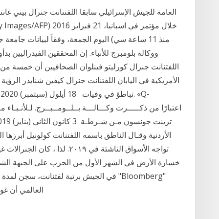
العامة للجيش الإسرائيلي سابقا اللفتنانت جنرال بيني غان
ووكالة بلومبرج للأنباء. إن المحققين الفيدراليين بد
الأمريكية في اليابان اللفتنانت جنرال كيفين شنايدر الرؤية 
ت
ﺗﻮاﺟﻪ اﻷﺳﻮاق اﻟﻨﺎﺷﺌﺔ ﻓﻲ ٢٠١٩. 
خسارة الأرض في الشهر الأول من الحرب على الجبهة الشرق
العالمي أن غوغل عازمة على إطلاق هاتفين جديدين من سلسلة