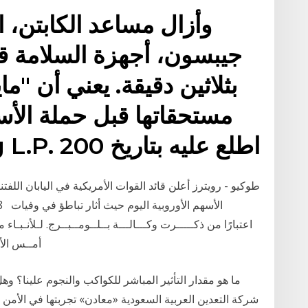
وأزال مساعد الكابتن، ا
جيبسون، أجهزة السلامة ق
بثلاثين دقيقة. يعني أن 
مستحقاتها قبل حملة الأسه
الشركة. Bloomberg L.P. اطلع عليه بتاريخ 200
طوكيو - رويترز أعلن قائد القوات الأمريكية في اليابان اللفت
أﻣــﺲ اﻷول وﻗﺎل اﻟﻠﻔﺘﻨﺎﻧﺖ. ﺗﺮﻳﻨﺖ ﺟﻮﻧﺴﻮن ﻣـﻦ ﺷـﺮﻃـﺔ
شركة التعدين العربية السعودية «معادن» تجربتها في الأمن و