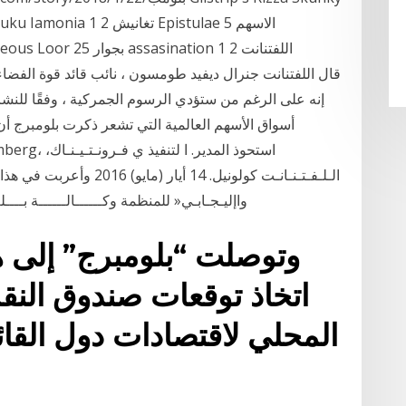
إنه على الرغم من ستؤدي الرسوم الجمركية ، وفقًا للنشرة 
أسواق الأسهم العالمية التي تشعر ذكرت بلومبرج أن ا
الـلـفـتـنـانـت كولونيل. 14
واإليـجـابـي« للمنظمة وكــــــالــــــة بــــلــــومــــبــــرغ، وإضـــــافـــــة · الـــى الـقـيـام
وتوصلت “بلومبرج” إلى هذ
اتخاذ توقعات صندوق النقد 