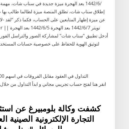
إطلاق سناب شات، تطلق المنصة ميزة لطالما طالب بها 
أدخل تطبيق "سناب شات" لمشاركة الصور والتراسل الفوري 
لتوثيق الهوية للحفاظ على خصوصية حسابات المستخدمين، وفقا لموقع ذا 
كشفت وكالة بلومبيرغ عن استث
التجارة الإلكترونية الصينية ا