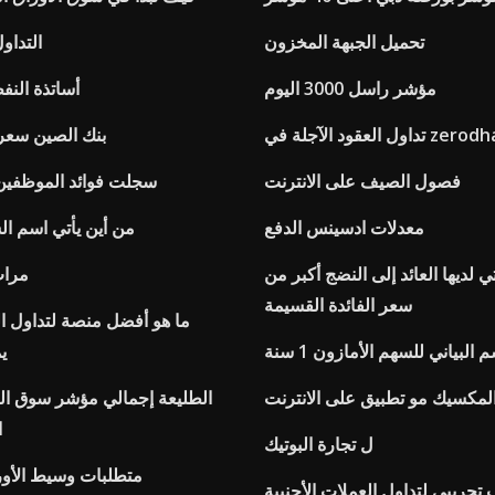
تحميل الجبهة المخزون
التداو
مؤشر راسل 3000 اليوم
أساتذة النفط
ول العقود الآجلة في zerodha
بنك الصين سعر
فصول الصيف على الانترنت
سجلت فوائد الموظفين
معدلات ادسينس الدفع
من أين يأتي اسم ا
ي لديها العائد إلى النضج أكبر من
مرات
سعر الفائدة القسيمة
ما هو أفضل منصة لتداول ال
 البياني للسهم الأمازون 1 سنة
ي
مكسيك مو تطبيق على الانترنت
الطليعة إجمالي مؤشر سوق ا
ا
ل تجارة البوتيك
متطلبات وسيط الأورا
جريبي لتداول العملات الأجنبية