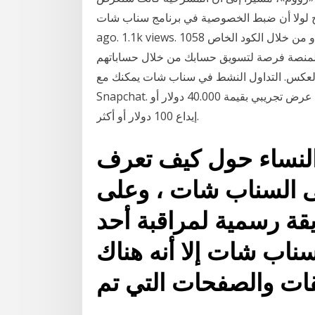
ضبط الخصوصية في برنامج سناب شات. by admin 7 ساعات ago 7 ساعات
ago. 1.1k views. 1058 سناب شات يتيح فكرة المتابعة من خلال اسم للمستخدم أو من خلال الكود الخاص
المنصة فرصة لتسويق حسابك من خلال حساباتهم
كس. التداول النشط في سناب شات يمكنك مع Plus500 التداول في العقود مقابل الفروقات في اسهم
Snapchat. انقر هنا لفتح حساب تجريبي مجاني و ابدأ التداول من خلال عرض تجريبي بقيمة 40.000 دولار أو
إيداع 100 دولار أو أكثر.
النساء حول كيف تعرف
ى السناب شات ، وعلى
ة رسمية لمراقبة أحد
ناب شات إلا أنه هناك
ات والصفحات التي تم