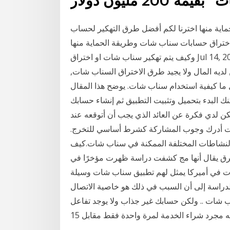
اية منها اخترنا لكم أفضل طرق التهكير لحساب
ختراق حسابات سناب شات وطريقة الحماية منها
وكيف يتم تهكير سناب شات او اختراق Jul 14, 2020 · تهكير سناب شات عن طريق اسم المستخدم , من بين
 لديه المال ولا يجيد طرق الاختراق السناب شات,
 ما كيفية استخدام سناب شات. يوضح هذا المقال
تحميل وتثبيت التطبيق ثم إنشاء حسابك. Jan 14, 2021 · وقال
ن لدي فكرة عن العائد الذي يجب أن أتوقعه عند
ت أدرك وجوب المشاركة كشرط أساسي للتخرج.
النشاطات المختلفة الممكنة في سناب شات.كيف
ق يقال أنها مج كشفت دراسة ظهرت مؤخرًا في
أن 70% من شباب الجامعات في أميركا يمثل لهم تطبيق سناب شات وسيلة
 الدراسة إلى أن السبب في ذلك هو خاصية الاتصال
ب شات .. ولكن حسابك غير جذاب ولا يوجد تفاعل