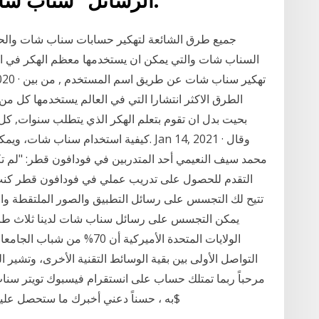
الرسائل "سناب شات" بقيمة 200 مليون دولار.
جميع طرق الشائعة لتهكير حسابات سناب شات والحم
السناب شات والتي يمكن ان يستخدمها معظم الهكر في ا
الطرق الاكثر انتشارا التي في العالم يستخدمها كل من
بحيت بدل ان تقوم بتعلم الهكر الذي يتطلب سنوات, كل
كيفية استخدام سناب شات، ويمكنك البدء ب
محمد سيف النعيمي أحد المتدربين في فودافون قطر: "لم تك
التقدم للحصول على تدريب عملي في فودافون قطر كن
تتيح لك التجسس على رسائل التطبيق والصور الملتقطة و
يمكن التجسس على رسائل سناب شات لدينا ثلاث طر
الولايات المتحدة الأميركية 
التواصل الأولى بين بقية الوسائط التقنية الأخرى، وتشير
مرحباً ربما تمتلك حساب على انستقرام فيسبوك تويتر سنا
به ، حسناً دعني أخبرك ما ستحصل عليه مجرد شراء الخدمة لمرة واحدة فقط مقابل 15$