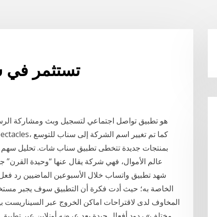
تستثمر في 
عالم الأموال، فهي شركة يقال عنها “وحيدة القرن” جديدة في عالم الاستثمار برأس مال سوقي يقارب
شهد تطبيق واتساب خلال الأسبوعين الماضيين رد فعل
الخاصة به؛ حيث أدت فكرة أن التطبيق سوف يجبر مستخدم
المخاوف لدى لاقتراحات اماكن الخروج عبر السيناريست ب
مختلف» ردود أفعال جيدة بعد عرضه أونلاين عبر تطبيق