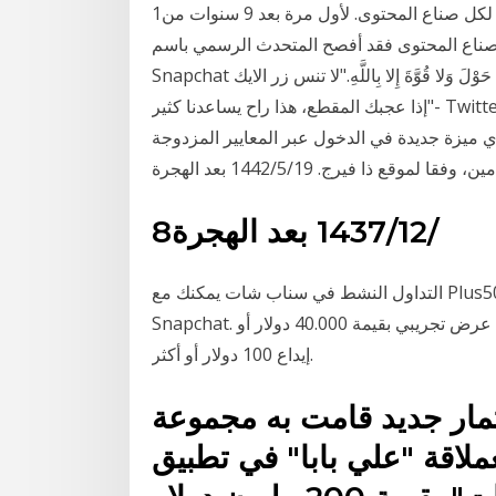
1‏‏/6‏‏/1442 بعد الهجرة ميزة جديدة في سناب شات، مهمة لكل صناع المحتوى. لأول مرة بعد 9 سنوات من
صناع المحتوى فقد أفصح المتحدث الرسمي باسم
Snapchat عن ميزة إظهار المتابعين على الحساب، فكما ذكر “لقد -لا حَوْلَ وَلا قُوَّةَ إِلا بِاللَّهِ."لا تنس زر الايك
إذا عجبك المقطع، هذا راح يساعدنا كثير"- Twitter || تويتر 7‏‏/6‏‏/1442 بعد الهجرة 5‏‏/6‏‏/1442 بعد الهجرة
ميزة جديدة في الدخول عبر المعايير المزدوجة
فيرج. 19‏‏/5‏‏/1442 بعد الهجرة
8‏‏/12‏‏/1437 بعد الهجرة
التداول النشط في سناب شات يمكنك مع Plus500 التداول في العقود مقابل الفروقات في اسهم
Snapchat. انقر هنا لفتح حساب تجريبي مجاني و ابدأ التداول من خلال عرض تجريبي بقيمة 40.000 دولار أو
إيداع 100 دولار أو أكثر.
مار جديد قامت به مجموعة
لعملاقة "علي بابا" في تطبيق