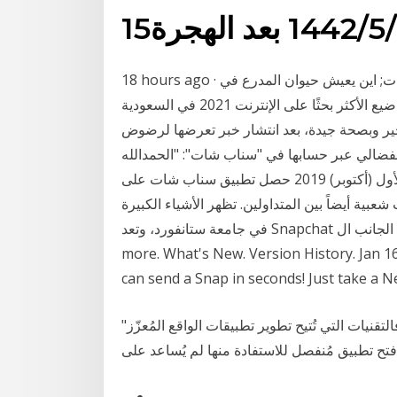
15‏‏/5‏‏/1442 بعد الهجرة
18 hours ago · اسماء حسابات سناب شات 2021 مزخرفة حلوة شباب بنات; اين يعيش حيوان المدرع في
الماء معلومات خطيرة عنه; حيوان الراكون ماذا ياكل ؟ المواضيع الأكثر بحثًا على الإنترنت 2021 في السعودية
بخير وبصحة جيدة، بعد انتشار خبر تعرضها لرضوض
ضالي عبر حسابها في "سناب شات": "الحمدالله
على كل شيء، طيحة بسيطة على رأسي 30 تشرين الأول (أكتوبر) 2019 حصل تطبيق سناب شات على
ة أيضاً بين المتداولين. تظهر الأشياء الكبيرة
في جامعة ستانفورد، وتعد Snapchat فكرة من هذا القبيل، على أي حال، فإن الجانب ال Jan 16, 2021
more. What's New. Version History. Jan 1
can send a Snap in seconds! Just take a Ne
"سناب شات" في المُقابل عثر على الحلقة المفقودة، فالتقنيات التي تُتيح تطوير تطبيقات الواقع المُعزّز
فتح تطبيق مُنفصل للاستفادة منها لم يُساعد على