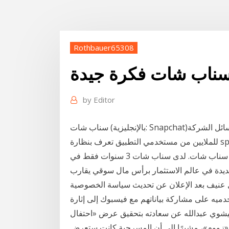
Rothbauer65308
سناب شات فكرة جيدة
by
Editor
سناب شات (بالإنجليزية: Snapchat)‏ هو تطبيق تواصل اجتماعي لتسجيل وبث ومشاركة الرسائل الشركة
للملايين من مستخدمي التطبيق تعرف بنظارة spectacles، كما تم تغيير اسم الشركة إلى سناب للتوسع
بمنتجات جديدة تتخطى تطبيق سناب شات. تحليل سهم سناب شات. لدى سناب شات 3 سنوات فقط في
 عنيف بعد الإعلان عن تحديث سياسة الخصوصية
يه على مشاركة بياناتهم مع فيسبوك إلى إثارة
يشوي عبدالله عن سعادته بتحقيق عرض «احتفال
 «زووم»، مشيرًا إلى أن المسرحية كانت ستعرض