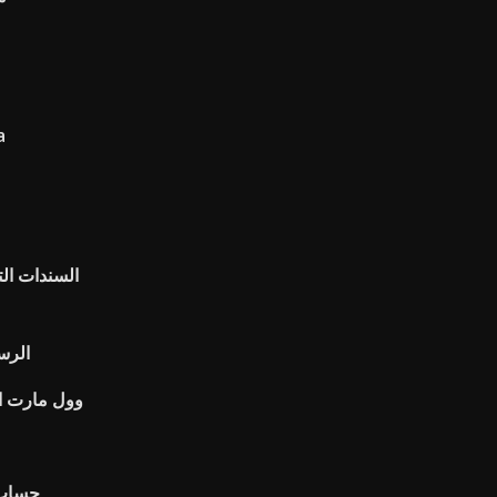
تدا
السندات الت
الرسم
وول مارت ال
حساب ت