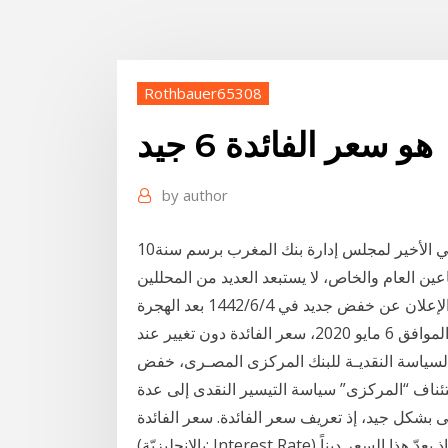
Rothbauer65308
هو سعر الفائدة 6 جيد
by
author
10‏‏/3‏‏/1442 بعد الهجرة على بعد أيام قليلة من الاجتماع الفصلي الأخير لمجلس إدارة بنك المغرب برسم سنة
اعين العام والخاص، لا يستبعد العديد من المحللين
عن خفض جديد في 4‏‏/6‏‏/1442 بعد الهجرة
أبقى مصرف الاحتياط الفيدرالي الأسترالي، اليوم الأربعاء الموافق 6 مايو 2020، سعر الفائدة دون تغيير عند
المائة. قررت لجنة السياسة النقديـة للبنك المركزى المصـرى، خفض
ر أسباب استئناف “المركزى” سياسة التيسير النقدى إلى عدة
لأساسى بشكل جيد، إذ تعريف سعر الفائدة. سعر الفائدة
(بالإنجليزيّة: Interest Rate) هو عبارة عن تكلفة رأس المال أو الائتمان خلال السنة؛ إذ يعدّ هذا السعر ديناً