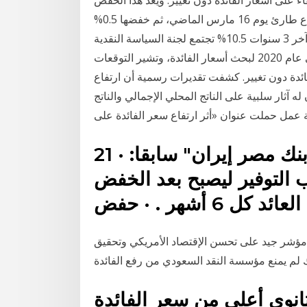
اء على أسعار الفائدة دون تغيير. ويعد هذا الخفض
هو الثالث هذا العام بعد خفض أسعار الفائدة 3% في اجتماع طارئ يوم 16 مارس الماضي، ثم خفضها 0.5%
يوم 24 سبتمبر الماضي، ليصبح مجموع ما تم خفضه في آخر 3 سنوات 10.5% تجتمع لجنة السياسة النقدية
بالبنك المركزي المصري الخميس المقبل آخر اجتماع لها فى عام 2020 لبحث أسعار الفائدة، وتشير التوقعات
لفائدة دون تغيير. كشفت تقديرات رسمية أن ارتفاع
آثار سلبية على الناتج المحلي الإجمالي والناتج
 عمل حملت عنوان «أثر ارتفاع سعر الفائدة على
21 آذار (مارس) 2020 4- ميد بنك "بنك مصر إيران" سابقا: ·
لى حساب التوفير ليصبح بعد الخفض
 مؤشر جيد على تحسن الإقتصاد الأمريكي وتحقيق
ذلك لم يمنع مؤسسة النقد السعودي من رفع الفائدة
نوي أعلى من سعر الفائدة