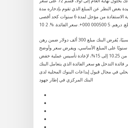
إماراتي في حساب توفير بنسبة فائدة 6%، فستصل مدخراتك بحلول نهاية العام إلى أولاً، قسّم 72 على سعر
يدة بغض النظر عن المبلغ الذي تقوم بإدخاره مدة
مناسبة. مدة سداد تصل إلى 12 سنة، مع إمكانية الاستفادة من مؤجل لمدة 6 سنوات كحد أقصى. img-bkg.
لنفرض أن المبلغ المودع هو 500 ألف دولار مع عائد مرتفع نسبيًا، يُقرض البنك مبلغ 300 ألف دولار ضمن رهن
، ولتعويض الجهة المودِعة يدفع البنك سعر فائدة 6% سنويًا على المبلغ الأساسي، ويفرض سعر وأوضح
البيان أنّه تقرر رفع سعر الفائدة بمقدار 475 نقطة أساس، من 10.25 إلى 15%، لإعادة تأسيس عملية خفض
فائدة التدخل هو سعر الفائدة الذي يتعامل البنك
حلي في مجال قبول إيداعات البنوك المحلية لدى
البنك المركزي في إطار جهود