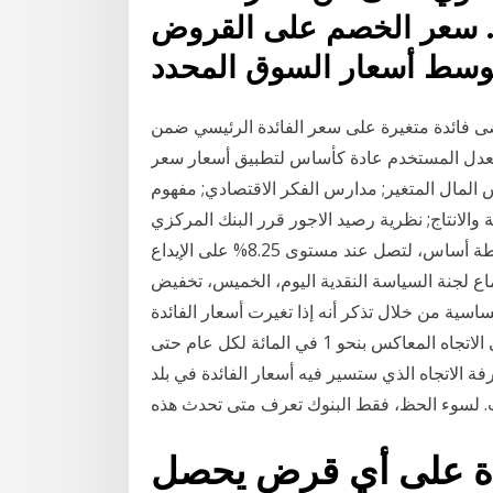
… سعر الخصم على القروض
ضى فائدة متغيرة على سعر الفائدة الرئيسي ضمن
لمعدل المستخدم عادة كأساس لتطبيق أسعار سعر
س المال المتغير; مدارس الفكر الاقتصادي; مفهوم
ة والانتاج; نظرية رصيد الاجور قرر البنك المركزي
المصري تخفيض سعر الفائدة على الجنيه بنحو 50 نقطة أساس، لتصل عند مستوى 8.25% على الإيداع
تماع لجنة السياسة النقدية اليوم، الخميس، تخفيض
سية من خلال تذكر أنه إذا تغيرت أسعار الفائدة
بمقدار نقطة مئوية واحدة ، فإن سعر السند سيتغير في الاتجاه المعاكس بنحو 1 في المائة لكل عام حتى
فة الاتجاه الذي ستسير فيه أسعار الفائدة في بلد
ب. لسوء الحظ، فقط البنوك تعرف متى تحدث هذه
ئدة على أي قرض يحصل