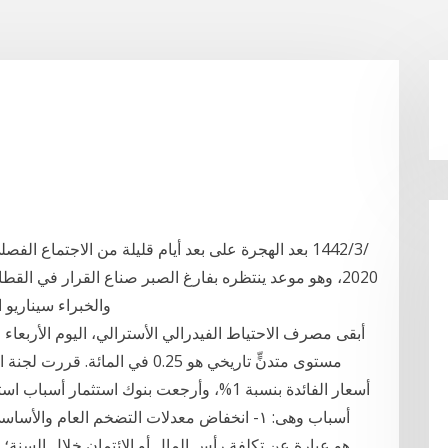
2020، وهو موعد ينتظره بفارغ الصبر صناع القرار في القط
والخبراء سيناريو الإعلان 
مستوى متدنٍّ تاريخي هو 0.25 في 
أسعار الفائدة بنسبة 1%، وأرجعت بنوك استثما
أسباب وهى: ١- انخفاض معدلات التضخم العام وا