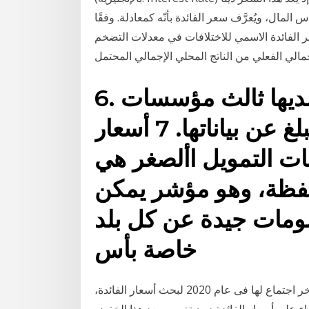
المال، ويُعرَّف سعر الفائدة بأنّه كمعادلة. وفقًا
 الفائدة الاسمي للاختلافات في معدلات التضخم
6. تشمل جميع البلدان التي لديها ثالث مؤسسات
تمويل أصغر أو أكثر تبلغ عن بياناتها. 7 أسعار
ت التمويل األصغر هي
محفظة، وهو مؤشر يمكن
ومات جيدة عن كل بلد
خاصة بأس
تجتمع لجنة السياسة النقدية بالبنك المركزي المصري غدا آخر اجتماع لها فى عام 2020 لبحث أسعار الفائدة،