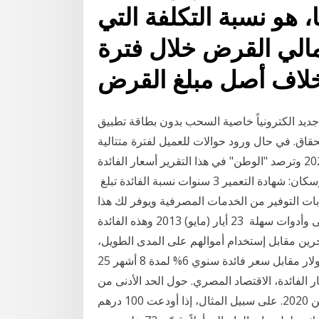
، هو نسبة التكلفة التي
مالي القرض خلال فترة
نياً خاصية السحب بدون بطاقة تطبيق " Arabi مع العلم ان
حقاق. في حال ورود حوالات للعميل لفترة متتالية
تزيد عن 6 شهور تؤدي الى تجاوز الس 21 أيلول (سبتمبر) 2020 وترصد "الوطن" في هذا التقرير أسعار الفائدة
مرتفعة العائد على شهادات الادخار 6 - بنك التعمير والإسكان: شهادة التعمير 3 سنوات نسبة الفائدة تبلغ
ابات التوفير من الخدمات المصرفية ويوفر لك هذا
الحساب مجموعة من خيارات العملات مع أسعار فائدة أعلى وأدوات سهلة 23 أيار (مايو) 2013 وهذه الفائدة
خرين مقابل إستخدام أموالهم على المدى الطويل،
ارتفاع التضخم جيد. ومثال علي ذلك : إقتراض مبلغ 1000 دولار مقابل سعر فائدة سنوي 6% لمدة 8 أشهر 25
صري، أسعار الفائدة، الاقتصاد المصري. حول الحد الأدنى من
النطاق الذي يتراوح بين 6 بالمئة و12 بالمئة فيما تبقى من 2020. على سبيل المثال، إذا أودعت 100 درهم