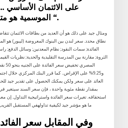
على الائتمان الأساسي 
الموسمية هو متوسط أسعار السوق المحدد “.
ومثال جيد على ذلك هو أن العديد من بطاقات الائتمان تتقا
نطاق محدد. سعر لندن بين البنوك المعروضة (ليبور) هو ا
الفائدة; سمات النقود; نظام المعدنين; وسائل الدفع; را
الثروة; مقارنة بين المدرسة التقليدية والحدية; نظريات القيم
و9.25% على الإقراض.. كما قرر البنك المركزي خلال اج
العائد على سعر ولكن يمكنك الحصول على تقدير جيد للحسا
استحقاقه. تغيرات سعر الفائدة واستراتيجية التداول. إن معر
ما هو مؤشر جيد لكيفية تداولهفي المستقبل القري
وفي المقابل سعر الفا