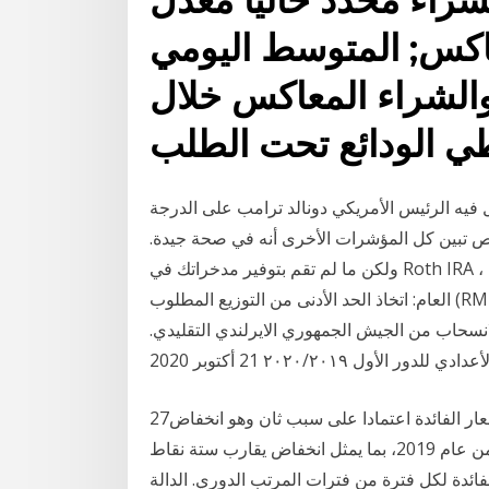
معاكس; المتوسط اليومي
 والشراء المعاكس خلال
طي الودائع تحت الطلب
 فيه الرئيس الأمريكي دونالد ترامب على الدرجة
خص تبين كل المؤشرات الأخرى أنه في صحة جيدة.
ولكن ما لم تقم بتوفير مدخراتك في Roth IRA ، فهناك خطوة مالية كبيرة قد تحتاج إلى إجرائها بحلول نهاية
العام: اتخاذ الحد الأدنى من التوزيع المطلوب (RMD). تتمثل الميزة الرئيسية لـ Roth IRA في أنها تتيح لك زيادة
لانسحاب من الجيش الجمهوري الايرلندي التقليدي.
 ٢٠٢٠/٢٠١٩ 21 أكتوبر 2020
27‏‏/5‏‏/1442 بعد الهجرة كما اتخذت اللجنة قرارها بخفض أسعار الفائدة اعتمادا على سبب ثان وهو انخفاض
معدل البطالة الذي "سجل 7.5 في المئة خلال الربع الثاني من عام 2019، بما يمثل انخفاض يقارب ستة نقاط
ة لكل فترة من فترات المرتب الدوري. الدالة received.