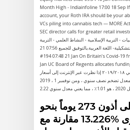
Month High - Indiainfoline 17:00 18 Sep 
account, your Roth IRA should be your abs
VCs piling into cannabis tech — MORE Act
SEC director calls for greater re تحميل فروض جميع المواد
يات - التربية الإسلامية - النشاط العلمي - التربية
التشكيلية- اللغة العربية.بالتوفيق للجميع 07:56 21 Jan The Backdoor Roth IRA Made Easy – Podcast
#194 07:48 21 Jan On Britain's Covid-19 fro
Jan UC Board of Regents allocates  نتائج الصف الصف
السادس الأعدادي الدور الثاني ٢٠١٩/٢٠١٨ إذا نظرت عبر الإنترنت إلى أسعار I Bond ، سعر الصرف الثابت
اعتبارًا من نوفمبر 1 ، 2019 ، هو 0.20٪. يتم أيضًا تطبيق معدل تضخم نصف سنوي ، ومن نوفمبر 1 ، 2019
كما تراجع متوسط الفائدة على أذون 273 يوماً بنحو
0.04 نقطة مئوية إلى مستوى %13.226 مقارنة مع