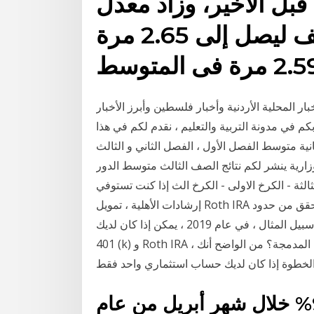
عطاء قبل الأخير، وزاد معدل
تغطية العطاء بشكل طفيف ليصل إلى 2.65 مرة
بار المحلية الأردنية وأخبار فلسطين وأبرز الأخبار
بكم في مدونة التربية والتعليم ، نقدم لكم في هذا
نية متوسط الفصل الأول ، الفصل الثاني و الثالث
لوزارية ينشر لكم نتائج الصف الثالث متوسط الدور
افة الثالثة - الكرخ الاولى - الكرخ الث إذا كنت تستوفي
إرشادات الأهلية ، تمويل Roth IRA بالكامل لك ولزوجك ، إذا كنت متزوجًا. ستحتاج إلى التحقق من حدود
المساهمة سارية المفعول في أي سنة ضريبية معينة. على سبيل المثال ، في عام 2019 ، يمكن إذا كان لديك
401 (k) و Roth IRA ، فأنت تريد أن تعرف كيف يعملان معًا. كيف تبدو محفظتك المدمجة؟ من الواضح أنك
في حين سجل معدل البطالة 9.2% خلال شهر أبريل من عام