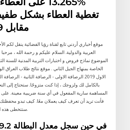
%13.265 على ال
مقابل 2.59 مرة فى المتوسط
موقع أخباري أردني تابع لقناة رؤيا الفضائية ينقل لكم الأخ
العربية والدولية. السلام عليكم و رحمة الله ، مرحبا 
الموضوع نماذج فروض و اختبارات التربية المدنية للسنة الثا
الخاصة بمنهاج الجيل الثاني . موقع نتائج طلاب العراق ا
الاول 2019 الرصافة الاولى - الرصافة الثانية - الرص
ستتخطى هذه الخطوة إذا كان لديك حساب استثماري واحد فقط.