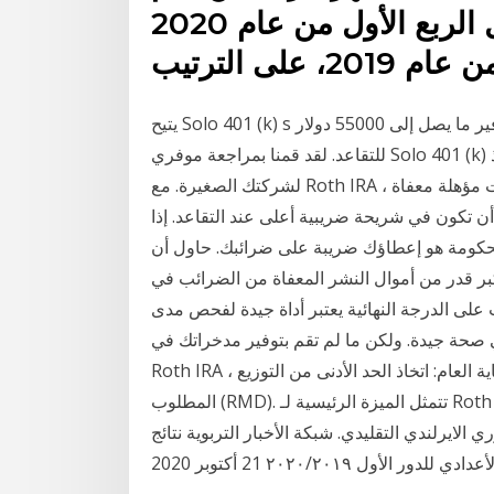
2020، مقارنة بـ 7.7% و8% خلال الربع الأول من عام 2020
يتيح Solo 401 (k) s لأصحاب الأعمال الصغيرة ممن ليس لديهم موظفين توفير ما يصل إلى 55000 دولار
للتقاعد. لقد قمنا بمراجعة موفري Solo 401 (k) وجمعنا أفضل الخيارات لمساعدتك في تنفيذ Solo 401 (k)
لشركتك الصغيرة. مع Roth IRA ، لا يوجد خصم للمساهمات ولكن يُسمح لك بإجراء سحوبات مؤهلة معفاة
أن تكون في شريحة ضريبية أعلى عند التقاعد. إذا
لحكومة هو إعطاؤك ضريبة على ضرائبك. حاول أن
 من أموال النشر المعفاة من الضرائب في Roth IRA. قال خبراء طبيون إن اختبار القدرات
 على الدرجة النهائية يعتبر أداة جيدة لفحص مدى
صحة جيدة. ولكن ما لم تقم بتوفير مدخراتك في
Roth IRA ، فهناك خطوة مالية كبيرة قد تحتاج إلى إجرائها بحلول نهاية العام: اتخاذ الحد الأدنى من التوزيع
المطلوب (RMD). تتمثل الميزة الرئيسية لـ Roth IRA في أنها تتيح لك زيادة عوائد الاستثمار دون القلق بشأن
الايرلندي التقليدي. شبكة الأخبار التربوية نتائج
ول ٢٠٢٠/٢٠١٩ 21 أكتوبر 2020