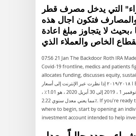
شراء" التي يدخل مصرف قطر
 والمصارف فتكون اجال هذه
بحيث لا يتجاوز مبلغ اعادة
07:56 21 Jan The Backdoor Roth IRA Made 
Covid-19 frontline, medics and patients fi
allocates funding, discusses equity نتائج الصف الصف السادس الأعدادي الدور الثاني
٢٠١٩/٢٠١٨ إذا نظرت عبر الإنترنت إلى أسعار I Bond ، سعر الصرف الثابت اعتبارًا من نوفمبر 1 ، 2019 ،
هو 0.20٪. يتم أيضًا تطبيق معدل تضخم نصف سنوي ، ومن نوفمبر 1 ، 2019 إلى 30 أبريل 2020 ، هو 1.01٪ ،
مما يعني معدل سنوي 2.22٪. If you're ready to boost your retirement savings, but aren't sure
where to begin, start by opening an indivi
investment account intended to help inves
شراء محدد حالياً معدل